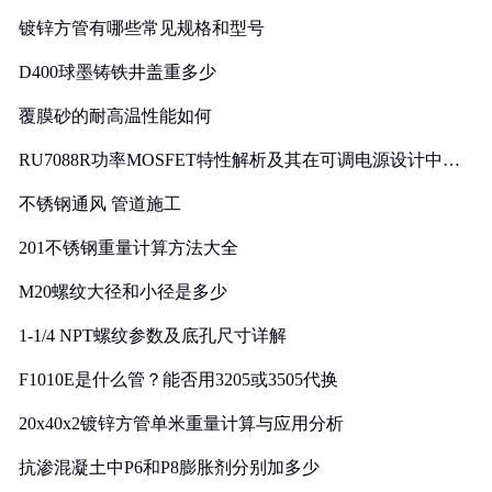
镀锌方管有哪些常见规格和型号
D400球墨铸铁井盖重多少
覆膜砂的耐高温性能如何
RU7088R功率MOSFET特性解析及其在可调电源设计中的
实践
不锈钢通风 管道施工
201不锈钢重量计算方法大全
M20螺纹大径和小径是多少
1-1/4 NPT螺纹参数及底孔尺寸详解
F1010E是什么管？能否用3205或3505代换
20x40x2镀锌方管单米重量计算与应用分析
抗渗混凝土中P6和P8膨胀剂分别加多少