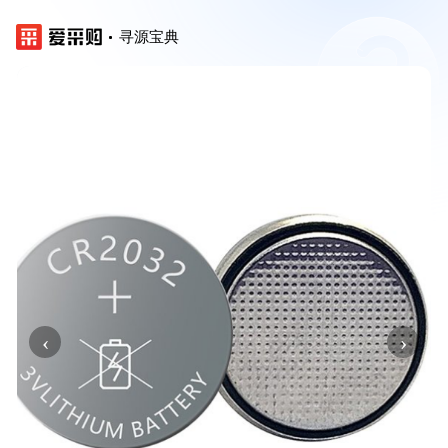
寻源宝典
‹
›