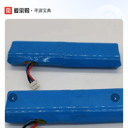
寻源宝典
‹
›