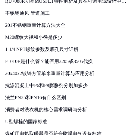
RU7088R功率MOSFET特性解析及其在可调电源设计中的
实践
不锈钢通风 管道施工
201不锈钢重量计算方法大全
M20螺纹大径和小径是多少
1-1/4 NPT螺纹参数及底孔尺寸详解
F1010E是什么管？能否用3205或3505代换
20x40x2镀锌方管单米重量计算与应用分析
抗渗混凝土中P6和P8膨胀剂分别加多少
法兰PN25和PN16有什么区别
消费者对洗衣机的核心需求调研与分析
U型螺栓的国家标准
煤矿用电热取暖器是否符合防爆电气设备标准