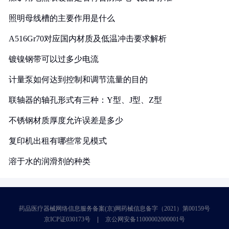
照明母线槽的主要作用是什么
A516Gr70对应国内材质及低温冲击要求解析
镀镍钢带可以过多少电流
计量泵如何达到控制和调节流量的目的
联轴器的轴孔形式有三种：Y型、J型、Z型
不锈钢材质厚度允许误差是多少
复印机出租有哪些常见模式
溶于水的润滑剂的种类
药品医疗器械网络信息服务备案(京)网药械信息备字（2021）第00159号
京ICP证030173号
京公网安备11000002000001号