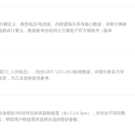
括各引脚定义、典型电压/电流值、内部逻辑关系等核心数据，并附引脚参
电路设计要点，数据参考自杭州士兰微电子官方规格书（版本
_1/2H状态），结合GB/T 5231-2012标准数据，详细分析其力学
差异，为工业选材提供参考。
砂200目对应的表面粗糙度（Ra 3.2-6.3μm），并对比不同目数
业实践，帮助用户根据需求选择合适的喷砂参数。