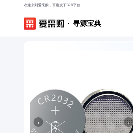
欢迎来到爱采购，百度旗下B2B平台
寻源宝典
‹
›