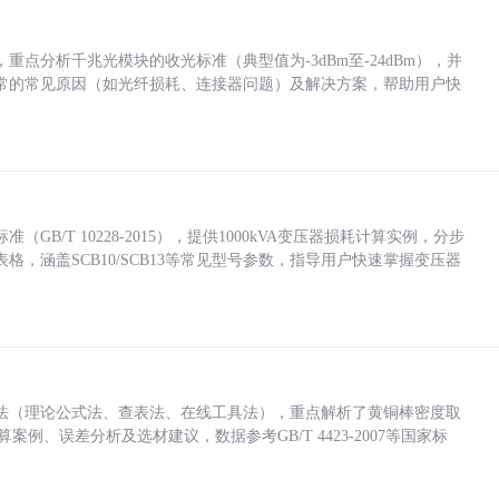
点分析千兆光模块的收光标准（典型值为-3dBm至-24dBm），并
常的常见原因（如光纤损耗、连接器问题）及解决方案，帮助用户快
/T 10228-2015），提供1000kVA变压器损耗计算实例，分步
，涵盖SCB10/SCB13等常见型号参数，指导用户快速掌握变压器
法（理论公式法、查表法、在线工具法），重点解析了黄铜棒密度取
计算案例、误差分析及选材建议，数据参考GB/T 4423-2007等国家标