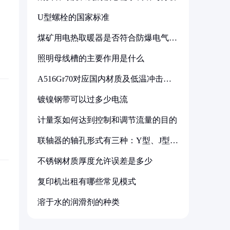
U型螺栓的国家标准
煤矿用电热取暖器是否符合防爆电气设
备标准
照明母线槽的主要作用是什么
A516Gr70对应国内材质及低温冲击要
求解析
镀镍钢带可以过多少电流
计量泵如何达到控制和调节流量的目的
联轴器的轴孔形式有三种：Y型、J型、
Z型
不锈钢材质厚度允许误差是多少
复印机出租有哪些常见模式
溶于水的润滑剂的种类