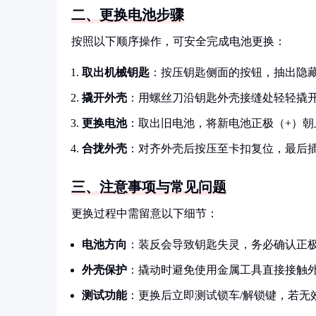
二、更换电池步骤
按照以下顺序操作，可安全完成电池更换：
取出机械钥匙
：按压钥匙侧面的按钮，抽出隐
撬开外壳
：用螺丝刀沿钥匙外壳接缝处轻轻撬
更换电池
：取出旧电池，将新电池正极（+）朝
合拢外壳
：对齐外壳后按压至卡扣复位，最后
三、注意事项与常见问题
更换过程中需留意以下细节：
电池方向
：装反会导致钥匙失灵，务必确认正
外壳保护
：撬动时避免使用金属工具直接接触
测试功能
：更换后立即测试锁车/解锁键，若无