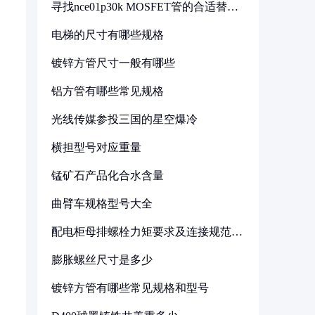
寻找nce01p30k MOSFET管的合适替代
型号
电梯的尺寸有哪些规格
镀锌方管尺寸一般有哪些
铝方管有哪些常见规格
光线传媒参投三国的星空爆冷
横担型号对应重量
锰矿石产品化合水含量
曲臂车规格型号大全
配电柜母排螺栓力矩要求及连接规范详
解
膨胀螺丝尺寸是多少
镀锌方管有哪些常见规格和型号