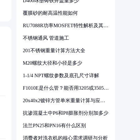
D400球墨铸铁井盖重多少
覆膜砂的耐高温性能如何
RU7088R功率MOSFET特性解析及其在
可调电源设计中的实践
不锈钢通风 管道施工
201不锈钢重量计算方法大全
M20螺纹大径和小径是多少
1-1/4 NPT螺纹参数及底孔尺寸详解
F1010E是什么管？能否用3205或3505代
换
20x40x2镀锌方管单米重量计算与应用
分析
抗渗混凝土中P6和P8膨胀剂分别加多少
法兰PN25和PN16有什么区别
消费者对洗衣机的核心需求调研与分析