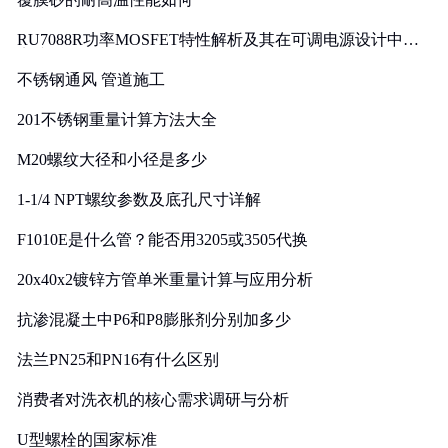
RU7088R功率MOSFET特性解析及其在可调电源设计中的
实践
不锈钢通风 管道施工
201不锈钢重量计算方法大全
M20螺纹大径和小径是多少
1-1/4 NPT螺纹参数及底孔尺寸详解
F1010E是什么管？能否用3205或3505代换
20x40x2镀锌方管单米重量计算与应用分析
抗渗混凝土中P6和P8膨胀剂分别加多少
法兰PN25和PN16有什么区别
消费者对洗衣机的核心需求调研与分析
U型螺栓的国家标准