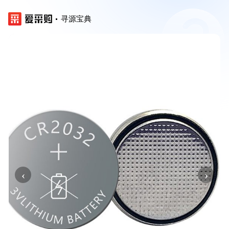
寻源宝典
‹
›