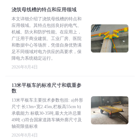
浇筑母线槽的特点和应用领域
本文详细介绍了浇筑母线槽的特点和
应用领域。其特点包括良好的电气、
机械、防火和防护性能。在应用上，
广泛用于商业建筑、工业厂房、医院
和数据中心等场所，凭借自身优势满
足不同领域对电力供应的高要求，保
障电力系统稳定运行。
2026年8月4日
13米平板车的标准尺寸和载重参
数
13米平板车主要技术参数包括: a)外形
尺寸:长13m×宽2.45m,栏板高55cm b)
承载能力:标载30-35吨,最大允许总重
49吨 c)符合国家道路车辆外廓尺寸及
轴荷限值标准
2026年8月4日