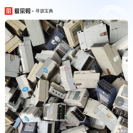
寻源宝典
‹
›