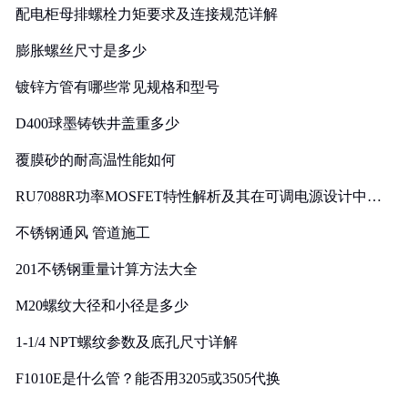
配电柜母排螺栓力矩要求及连接规范详解
膨胀螺丝尺寸是多少
镀锌方管有哪些常见规格和型号
D400球墨铸铁井盖重多少
覆膜砂的耐高温性能如何
RU7088R功率MOSFET特性解析及其在可调电源设计中的
实践
不锈钢通风 管道施工
201不锈钢重量计算方法大全
M20螺纹大径和小径是多少
1-1/4 NPT螺纹参数及底孔尺寸详解
F1010E是什么管？能否用3205或3505代换