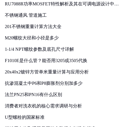
RU7088R功率MOSFET特性解析及其在可调电源设计中的
实践
不锈钢通风 管道施工
201不锈钢重量计算方法大全
M20螺纹大径和小径是多少
1-1/4 NPT螺纹参数及底孔尺寸详解
F1010E是什么管？能否用3205或3505代换
20x40x2镀锌方管单米重量计算与应用分析
抗渗混凝土中P6和P8膨胀剂分别加多少
法兰PN25和PN16有什么区别
消费者对洗衣机的核心需求调研与分析
U型螺栓的国家标准