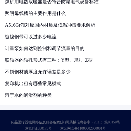
煤矿用电热取暖器是否符合防爆电气设备标准
照明母线槽的主要作用是什么
A516Gr70对应国内材质及低温冲击要求解析
镀镍钢带可以过多少电流
计量泵如何达到控制和调节流量的目的
联轴器的轴孔形式有三种：Y型、J型、Z型
不锈钢材质厚度允许误差是多少
复印机出租有哪些常见模式
溶于水的润滑剂的种类
药品医疗器械网络信息服务备案(京)网药械信息备字（2021）第00159号
京ICP证030173号
京公网安备11000002000001号