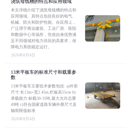
浇筑母线槽的特点和应用领域
本文详细介绍了浇筑母线槽的特点和
应用领域。其特点包括良好的电气、
机械、防火和防护性能。在应用上，
广泛用于商业建筑、工业厂房、医院
和数据中心等场所，凭借自身优势满
足不同领域对电力供应的高要求，保
障电力系统稳定运行。
2026年8月4日
13米平板车的标准尺寸和载重参
数
13米平板车主要技术参数包括: a)外形
尺寸:长13m×宽2.45m,栏板高55cm b)
承载能力:标载30-35吨,最大允许总重
49吨 c)符合国家道路车辆外廓尺寸及
轴荷限值标准
2026年8月4日