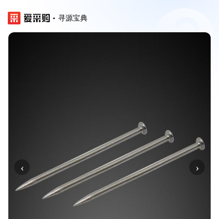
寻源宝典
‹
›