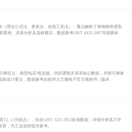
法（理论公式法、查表法、在线工具法），重点解析了黄铜棒密度取
计算案例、误差分析及选材建议，数据参考GB/T 4423-2007等国家标
括各引脚定义、典型电压/电流值、内部逻辑关系等核心数据，并附引脚参
电路设计要点，数据参考自杭州士兰微电子官方规格书（版本
_1/2H状态），结合GB/T 5231-2012标准数据，详细分析其力学
差异，为工业选材提供参考。