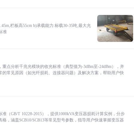
5m,栏板高55cm b)承载能力:标载30-35吨,最大允
标准
点分析千兆光模块的收光标准（典型值为-3dBm至-24dBm），并
常的常见原因（如光纤损耗、连接器问题）及解决方案，帮助用户快
/T 10228-2015），提供1000kVA变压器损耗计算实例，分步
，涵盖SCB10/SCB13等常见型号参数，指导用户快速掌握变压器