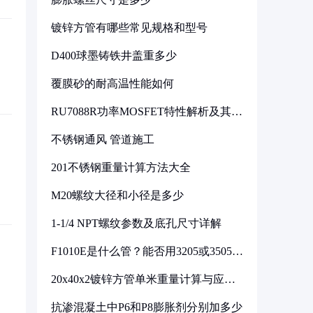
镀锌方管有哪些常见规格和型号
D400球墨铸铁井盖重多少
覆膜砂的耐高温性能如何
RU7088R功率MOSFET特性解析及其在
可调电源设计中的实践
不锈钢通风 管道施工
201不锈钢重量计算方法大全
M20螺纹大径和小径是多少
1-1/4 NPT螺纹参数及底孔尺寸详解
F1010E是什么管？能否用3205或3505代
换
20x40x2镀锌方管单米重量计算与应用
分析
抗渗混凝土中P6和P8膨胀剂分别加多少