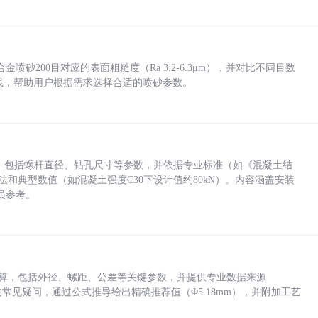
砂200目对应的表面粗糙度（Ra 3.2-6.3μm），并对比不同目数
业实践，帮助用户根据需求选择合适的喷砂参数。
力，包括螺杆直径、钻孔尺寸等参数，并依据专业标准（如《混凝土结
方法和典型数值（如混凝土强度C30下设计值约80kN）。内容涵盖安装
员参考。
底孔计算，包括外径、螺距、公差等关键参数，并提供专业数据来源
孔尺寸的常见疑问，通过公式推导给出精确推荐值（Φ5.18mm），并附加工艺