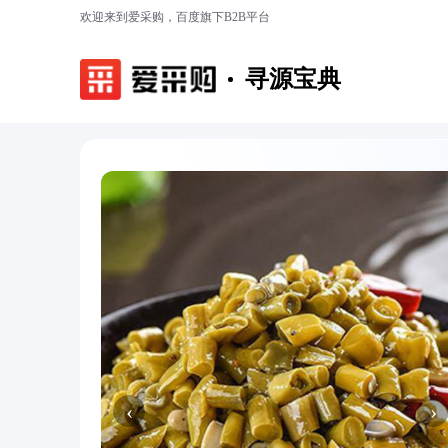
欢迎来到爱采购，百度旗下B2B平台
寻源宝典
‹
›