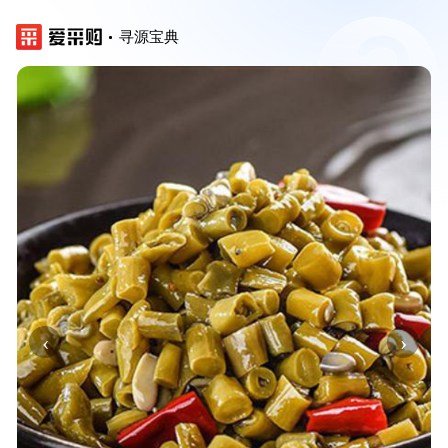
寻源宝典
‹
›