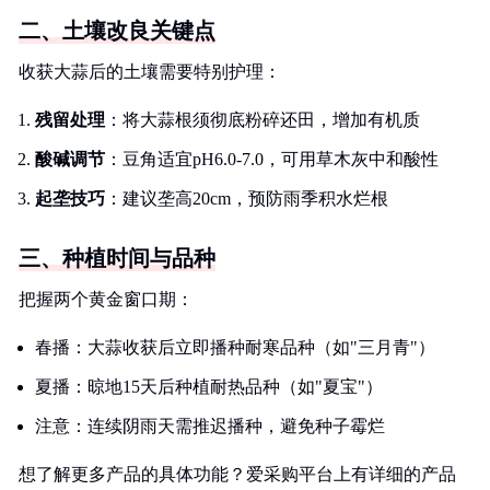
二、土壤改良关键点
收获大蒜后的土壤需要特别护理：
残留处理
：将大蒜根须彻底粉碎还田，增加有机质
酸碱调节
：豆角适宜pH6.0-7.0，可用草木灰中和酸性
起垄技巧
：建议垄高20cm，预防雨季积水烂根
三、种植时间与品种
把握两个黄金窗口期：
春播：大蒜收获后立即播种耐寒品种（如"三月青"）
夏播：晾地15天后种植耐热品种（如"夏宝"）
注意：连续阴雨天需推迟播种，避免种子霉烂
想了解更多产品的具体功能？爱采购平台上有详细的产品