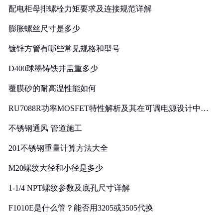
配电柜母排螺栓力矩要求及连接规范详解
膨胀螺丝尺寸是多少
镀锌方管有哪些常见规格和型号
D400球墨铸铁井盖重多少
覆膜砂的耐高温性能如何
RU7088R功率MOSFET特性解析及其在可调电源设计中的
实践
不锈钢通风 管道施工
201不锈钢重量计算方法大全
M20螺纹大径和小径是多少
1-1/4 NPT螺纹参数及底孔尺寸详解
F1010E是什么管？能否用3205或3505代换