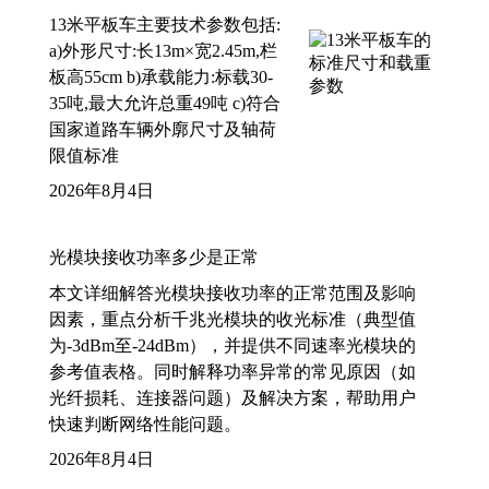
13米平板车主要技术参数包括:
a)外形尺寸:长13m×宽2.45m,栏
板高55cm b)承载能力:标载30-
35吨,最大允许总重49吨 c)符合
国家道路车辆外廓尺寸及轴荷
限值标准
2026年8月4日
光模块接收功率多少是正常
本文详细解答光模块接收功率的正常范围及影响
因素，重点分析千兆光模块的收光标准（典型值
为-3dBm至-24dBm），并提供不同速率光模块的
参考值表格。同时解释功率异常的常见原因（如
光纤损耗、连接器问题）及解决方案，帮助用户
快速判断网络性能问题。
2026年8月4日