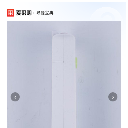
寻源宝典
‹
›