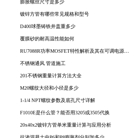
膨胀螺丝尺寸是多少
镀锌方管有哪些常见规格和型号
D400球墨铸铁井盖重多少
覆膜砂的耐高温性能如何
RU7088R功率MOSFET特性解析及其在可调电源设
计中的实践
不锈钢通风 管道施工
201不锈钢重量计算方法大全
M20螺纹大径和小径是多少
1-1/4 NPT螺纹参数及底孔尺寸详解
F1010E是什么管？能否用3205或3505代换
20x40x2镀锌方管单米重量计算与应用分析
抗渗混凝土中P6和P8膨胀剂分别加多少