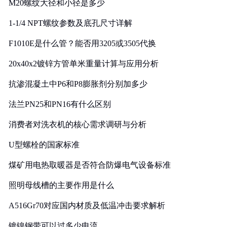
M20螺纹大径和小径是多少
1-1/4 NPT螺纹参数及底孔尺寸详解
F1010E是什么管？能否用3205或3505代换
20x40x2镀锌方管单米重量计算与应用分析
抗渗混凝土中P6和P8膨胀剂分别加多少
法兰PN25和PN16有什么区别
消费者对洗衣机的核心需求调研与分析
U型螺栓的国家标准
煤矿用电热取暖器是否符合防爆电气设备标准
照明母线槽的主要作用是什么
A516Gr70对应国内材质及低温冲击要求解析
镀镍钢带可以过多少电流