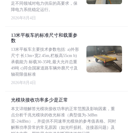
足不同领域对电力供应的高要求，保
障电力系统稳定运行。
2026年8月4日
13米平板车的标准尺寸和载重参
数
13米平板车主要技术参数包括: a)外形
尺寸:长13m×宽2.45m,栏板高55cm b)
承载能力:标载30-35吨,最大允许总重
49吨 c)符合国家道路车辆外廓尺寸及
轴荷限值标准
2026年8月4日
光模块接收功率多少是正常
本文详细解答光模块接收功率的正常范围及影响因素，重
点分析千兆光模块的收光标准（典型值为-3dBm
至-24dBm），并提供不同速率光模块的参考值表格。同时
解释功率异常的常见原因（如光纤损耗、连接器问题）及