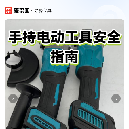
寻源宝典
‹
›