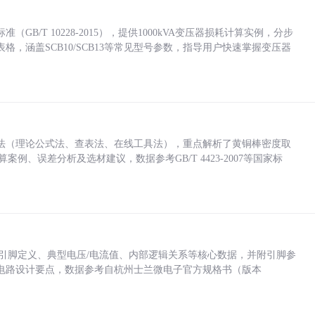
/T 10228-2015），提供1000kVA变压器损耗计算实例，分步
，涵盖SCB10/SCB13等常见型号参数，指导用户快速掌握变压器
法（理论公式法、查表法、在线工具法），重点解析了黄铜棒密度取
计算案例、误差分析及选材建议，数据参考GB/T 4423-2007等国家标
括各引脚定义、典型电压/电流值、内部逻辑关系等核心数据，并附引脚参
电路设计要点，数据参考自杭州士兰微电子官方规格书（版本