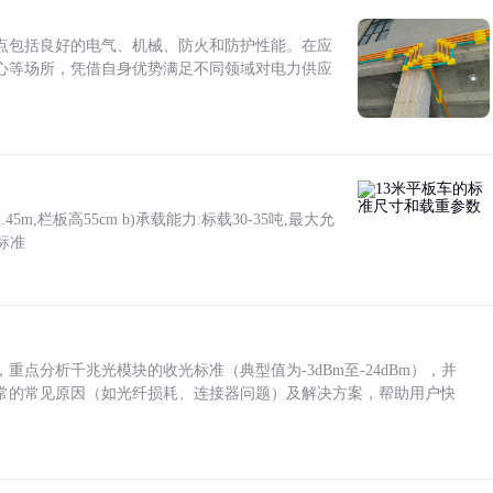
点包括良好的电气、机械、防火和防护性能。在应
心等场所，凭借自身优势满足不同领域对电力供应
5m,栏板高55cm b)承载能力:标载30-35吨,最大允
标准
点分析千兆光模块的收光标准（典型值为-3dBm至-24dBm），并
常的常见原因（如光纤损耗、连接器问题）及解决方案，帮助用户快