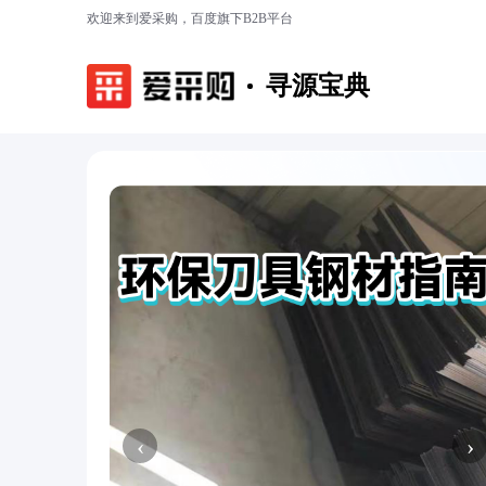
欢迎来到爱采购，百度旗下B2B平台
寻源宝典
‹
›