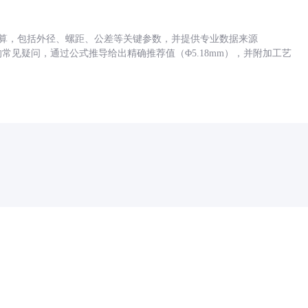
底孔计算，包括外径、螺距、公差等关键参数，并提供专业数据来源
孔尺寸的常见疑问，通过公式推导给出精确推荐值（Φ5.18mm），并附加工艺
药品医疗器械网络信息服务备案(京)网药械信息备字（2021）第00159号
京ICP证030173号
京公网安备11000002000001号