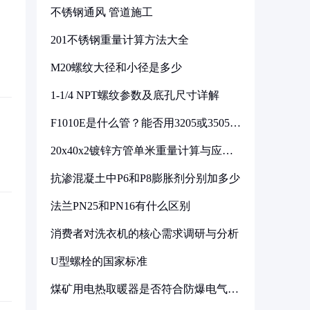
不锈钢通风 管道施工
201不锈钢重量计算方法大全
M20螺纹大径和小径是多少
1-1/4 NPT螺纹参数及底孔尺寸详解
F1010E是什么管？能否用3205或3505代
换
20x40x2镀锌方管单米重量计算与应用
分析
抗渗混凝土中P6和P8膨胀剂分别加多少
法兰PN25和PN16有什么区别
消费者对洗衣机的核心需求调研与分析
U型螺栓的国家标准
煤矿用电热取暖器是否符合防爆电气设
备标准