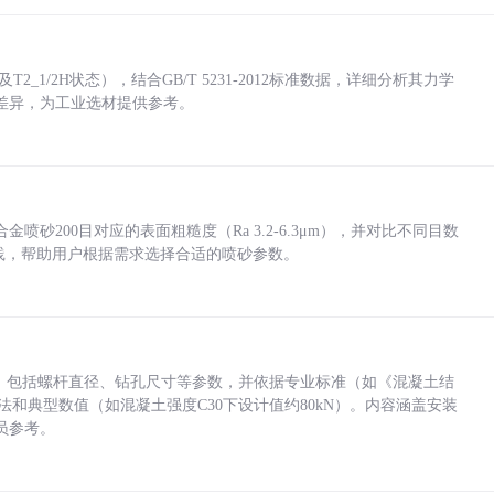
_1/2H状态），结合GB/T 5231-2012标准数据，详细分析其力学
差异，为工业选材提供参考。
砂200目对应的表面粗糙度（Ra 3.2-6.3μm），并对比不同目数
业实践，帮助用户根据需求选择合适的喷砂参数。
力，包括螺杆直径、钻孔尺寸等参数，并依据专业标准（如《混凝土结
方法和典型数值（如混凝土强度C30下设计值约80kN）。内容涵盖安装
员参考。