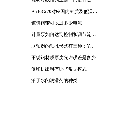
A516Gr70对应国内材质及低温冲
击要求解析
镀镍钢带可以过多少电流
计量泵如何达到控制和调节流量
的目的
联轴器的轴孔形式有三种：Y
型、J型、Z型
不锈钢材质厚度允许误差是多少
复印机出租有哪些常见模式
溶于水的润滑剂的种类