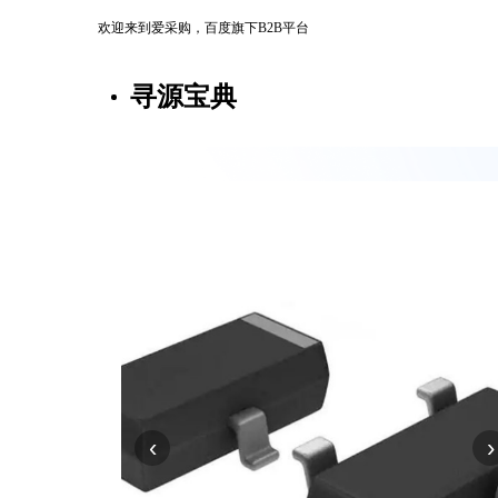
欢迎来到爱采购，百度旗下B2B平台
寻源宝典
‹
›