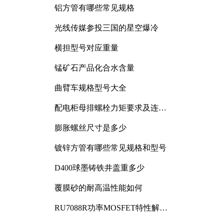
铝方管有哪些常见规格
光线传媒参投三国的星空爆冷
横担型号对应重量
锰矿石产品化合水含量
曲臂车规格型号大全
配电柜母排螺栓力矩要求及连接
规范详解
膨胀螺丝尺寸是多少
镀锌方管有哪些常见规格和型号
D400球墨铸铁井盖重多少
覆膜砂的耐高温性能如何
RU7088R功率MOSFET特性解析
及其在可调电源设计中的实践