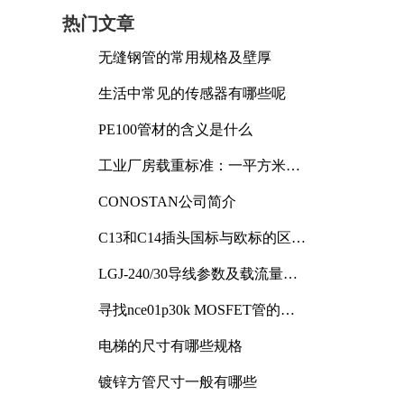
热门文章
无缝钢管的常用规格及壁厚
生活中常见的传感器有哪些呢
PE100管材的含义是什么
工业厂房载重标准：一平方米能
承受多少公斤
CONOSTAN公司简介
C13和C14插头国标与欧标的区别
及其标准解析
更
LGJ-240/30导线参数及载流量解
析
寻找nce01p30k MOSFET管的合
适替代型号
电梯的尺寸有哪些规格
镀锌方管尺寸一般有哪些