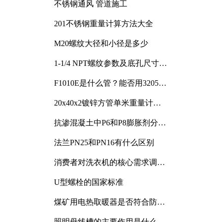
不锈钢通风 管道施工
201不锈钢重量计算方法大全
M20螺纹大径和小径是多少
1-1/4 NPT螺纹参数及底孔尺寸详
解
F1010E是什么管？能否用3205或
3505代换
20x40x2镀锌方管单米重量计算
与应用分析
抗渗混凝土中P6和P8膨胀剂分别
加多少
法兰PN25和PN16有什么区别
消费者对洗衣机的核心需求调研
与分析
U型螺栓的国家标准
煤矿用电热取暖器是否符合防爆
电气设备标准
照明母线槽的主要作用是什么