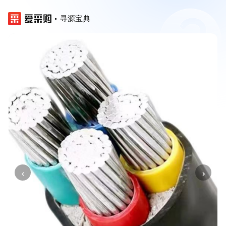
寻源宝典
‹
›