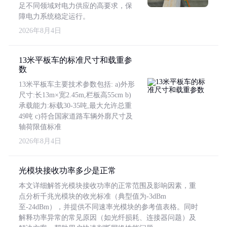
足不同领域对电力供应的高要求，保
障电力系统稳定运行。
2026年8月4日
13米平板车的标准尺寸和载重参
数
13米平板车主要技术参数包括: a)外形
尺寸:长13m×宽2.45m,栏板高55cm b)
承载能力:标载30-35吨,最大允许总重
49吨 c)符合国家道路车辆外廓尺寸及
轴荷限值标准
2026年8月4日
光模块接收功率多少是正常
本文详细解答光模块接收功率的正常范围及影响因素，重
点分析千兆光模块的收光标准（典型值为-3dBm
至-24dBm），并提供不同速率光模块的参考值表格。同时
解释功率异常的常见原因（如光纤损耗、连接器问题）及