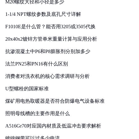
M20螺纹大径和小径是多少
1-1/4 NPT螺纹参数及底孔尺寸详解
F1010E是什么管？能否用3205或3505代换
20x40x2镀锌方管单米重量计算与应用分析
抗渗混凝土中P6和P8膨胀剂分别加多少
法兰PN25和PN16有什么区别
消费者对洗衣机的核心需求调研与分析
U型螺栓的国家标准
煤矿用电热取暖器是否符合防爆电气设备标准
照明母线槽的主要作用是什么
A516Gr70对应国内材质及低温冲击要求解析
镀镍钢带可以过多少电流