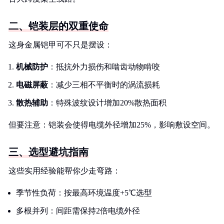
二、铠装层的双重使命
这身金属铠甲可不只是摆设：
机械防护
：抵抗外力损伤和啮齿动物啃咬
电磁屏蔽
：减少三相不平衡时的涡流损耗
散热辅助
：特殊波纹设计增加20%散热面积
但要注意：铠装会使得电缆外径增加25%，影响敷设空间。
三、选型避坑指南
这些实用经验能帮你少走弯路：
季节性负荷：按最高环境温度+5℃选型
多根并列：间距需保持2倍电缆外径