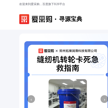
欢迎来到爱采购，百度旗下B2B平台
寻源宝典
‹
›