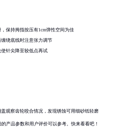
，保持拇指按压有1cm弹性空间为佳
新缠绕底线时注意张力调节
轮使针尖降至较低点再试
侧盖观察齿轮咬合情况，发现锈蚀可用细砂纸轻磨
细的产品参数和用户评价可以参考。快来看看吧！