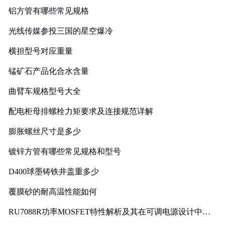
铝方管有哪些常见规格
光线传媒参投三国的星空爆冷
横担型号对应重量
锰矿石产品化合水含量
曲臂车规格型号大全
配电柜母排螺栓力矩要求及连接规范详解
膨胀螺丝尺寸是多少
镀锌方管有哪些常见规格和型号
D400球墨铸铁井盖重多少
覆膜砂的耐高温性能如何
RU7088R功率MOSFET特性解析及其在可调电源设计中的
实践