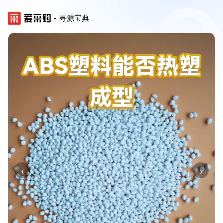
寻源宝典
‹
›