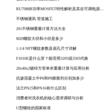
RU7088R功率MOSFET特性解析及其在可调电源设
计中的实践
不锈钢通风 管道施工
201不锈钢重量计算方法大全
M20螺纹大径和小径是多少
1-1/4 NPT螺纹参数及底孔尺寸详解
F1010E是什么管？能否用3205或3505代换
20x40x2镀锌方管单米重量计算与应用分析
抗渗混凝土中P6和P8膨胀剂分别加多少
法兰PN25和PN16有什么区别
消费者对洗衣机的核心需求调研与分析
U型螺栓的国家标准