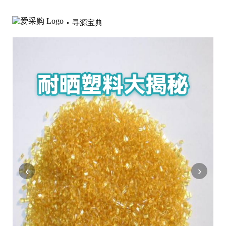
寻源宝典
‹
›