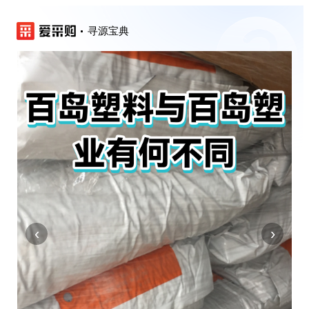
寻源宝典
‹
›