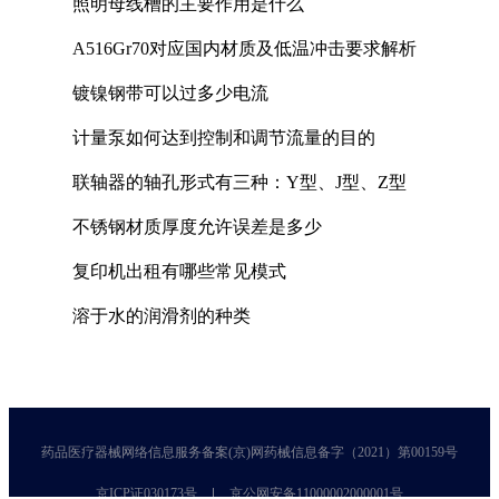
照明母线槽的主要作用是什么
A516Gr70对应国内材质及低温冲击要求解析
镀镍钢带可以过多少电流
计量泵如何达到控制和调节流量的目的
联轴器的轴孔形式有三种：Y型、J型、Z型
不锈钢材质厚度允许误差是多少
复印机出租有哪些常见模式
溶于水的润滑剂的种类
药品医疗器械网络信息服务备案(京)网药械信息备字（2021）第00159号
京ICP证030173号
京公网安备11000002000001号