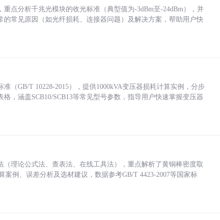
点分析千兆光模块的收光标准（典型值为-3dBm至-24dBm），并
常的常见原因（如光纤损耗、连接器问题）及解决方案，帮助用户快
/T 10228-2015），提供1000kVA变压器损耗计算实例，分步
，涵盖SCB10/SCB13等常见型号参数，指导用户快速掌握变压器
法（理论公式法、查表法、在线工具法），重点解析了黄铜棒密度取
计算案例、误差分析及选材建议，数据参考GB/T 4423-2007等国家标