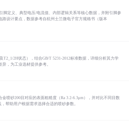
括各引脚定义、典型电压/电流值、内部逻辑关系等核心数据，并附引脚参
电路设计要点，数据参考自杭州士兰微电子官方规格书（版本
_1/2H状态），结合GB/T 5231-2012标准数据，详细分析其力学
差异，为工业选材提供参考。
砂200目对应的表面粗糙度（Ra 3.2-6.3μm），并对比不同目数
业实践，帮助用户根据需求选择合适的喷砂参数。