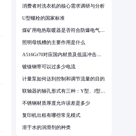
消费者对洗衣机的核心需求调研与分析
U型螺栓的国家标准
煤矿用电热取暖器是否符合防爆电气设
备标准
照明母线槽的主要作用是什么
A516Gr70对应国内材质及低温冲击要
求解析
镀镍钢带可以过多少电流
计量泵如何达到控制和调节流量的目的
联轴器的轴孔形式有三种：Y型、J型、
Z型
不锈钢材质厚度允许误差是多少
复印机出租有哪些常见模式
溶于水的润滑剂的种类