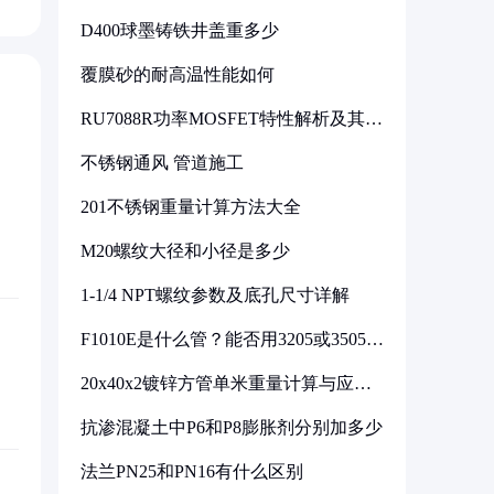
D400球墨铸铁井盖重多少
覆膜砂的耐高温性能如何
RU7088R功率MOSFET特性解析及其在
可调电源设计中的实践
不锈钢通风 管道施工
201不锈钢重量计算方法大全
M20螺纹大径和小径是多少
1-1/4 NPT螺纹参数及底孔尺寸详解
F1010E是什么管？能否用3205或3505代
换
20x40x2镀锌方管单米重量计算与应用
分析
抗渗混凝土中P6和P8膨胀剂分别加多少
法兰PN25和PN16有什么区别