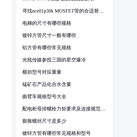
寻找nce01p30k MOSFET管的合适替代
型号
电梯的尺寸有哪些规格
镀锌方管尺寸一般有哪些
铝方管有哪些常见规格
光线传媒参投三国的星空爆冷
横担型号对应重量
锰矿石产品化合水含量
曲臂车规格型号大全
配电柜母排螺栓力矩要求及连接规范详
解
膨胀螺丝尺寸是多少
镀锌方管有哪些常见规格和型号