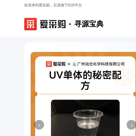
欢迎来到爱采购，百度旗下B2B平台
寻源宝典
‹
›