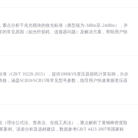
点分析千兆光模块的收光标准（典型值为-3dBm至-24dBm），并
常的常见原因（如光纤损耗、连接器问题）及解决方案，帮助用户快
/T 10228-2015），提供1000kVA变压器损耗计算实例，分步
，涵盖SCB10/SCB13等常见型号参数，指导用户快速掌握变压器
法（理论公式法、查表法、在线工具法），重点解析了黄铜棒密度取
计算案例、误差分析及选材建议，数据参考GB/T 4423-2007等国家标