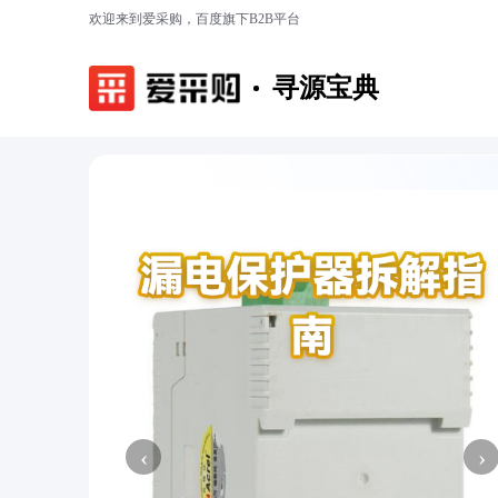
欢迎来到爱采购，百度旗下B2B平台
寻源宝典
‹
›