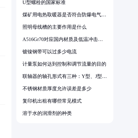
U型螺栓的国家标准
煤矿用电热取暖器是否符合防爆电气设
备标准
照明母线槽的主要作用是什么
A516Gr70对应国内材质及低温冲击要
求解析
镀镍钢带可以过多少电流
计量泵如何达到控制和调节流量的目的
联轴器的轴孔形式有三种：Y型、J型、
Z型
不锈钢材质厚度允许误差是多少
复印机出租有哪些常见模式
溶于水的润滑剂的种类