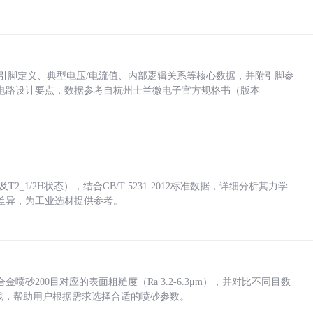
括各引脚定义、典型电压/电流值、内部逻辑关系等核心数据，并附引脚参
电路设计要点，数据参考自杭州士兰微电子官方规格书（版本
_1/2H状态），结合GB/T 5231-2012标准数据，详细分析其力学
差异，为工业选材提供参考。
砂200目对应的表面粗糙度（Ra 3.2-6.3μm），并对比不同目数
业实践，帮助用户根据需求选择合适的喷砂参数。