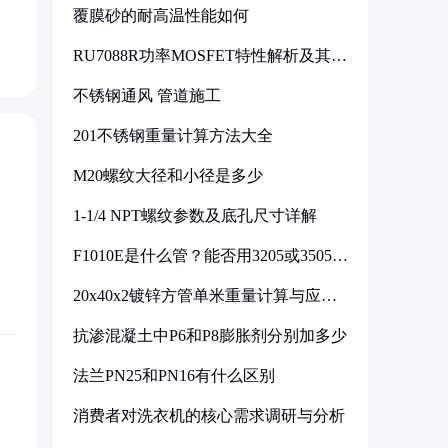
覆膜砂的耐高温性能如何
RU7088R功率MOSFET特性解析及其在
可调电源设计中的实践
不锈钢通风 管道施工
201不锈钢重量计算方法大全
M20螺纹大径和小径是多少
1-1/4 NPT螺纹参数及底孔尺寸详解
F1010E是什么管？能否用3205或3505代
换
20x40x2镀锌方管单米重量计算与应用
分析
抗渗混凝土中P6和P8膨胀剂分别加多少
法兰PN25和PN16有什么区别
消费者对洗衣机的核心需求调研与分析