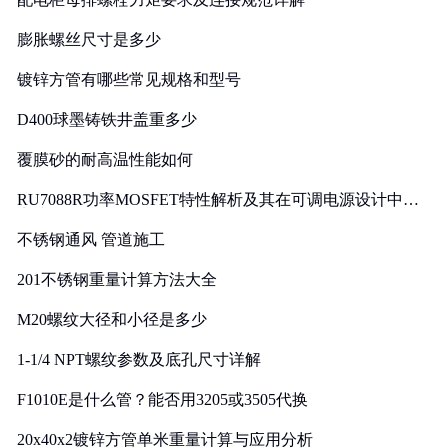
膨胀螺丝尺寸是多少
镀锌方管有哪些常见规格和型号
D400球墨铸铁井盖重多少
覆膜砂的耐高温性能如何
RU7088R功率MOSFET特性解析及其在可调电源设计中的
实践
不锈钢通风 管道施工
201不锈钢重量计算方法大全
M20螺纹大径和小径是多少
1-1/4 NPT螺纹参数及底孔尺寸详解
F1010E是什么管？能否用3205或3505代换
20x40x2镀锌方管单米重量计算与应用分析