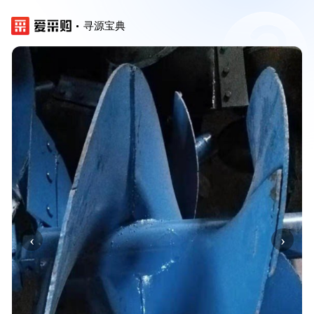
寻源宝典
‹
›