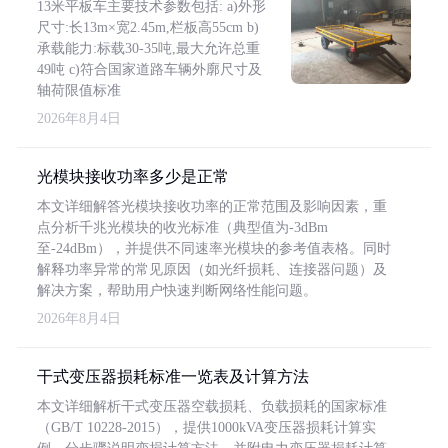
13米平板车主要技术参数包括: a)外形
尺寸:长13m×宽2.45m,栏板高55cm b)
承载能力:标载30-35吨,最大允许总重
49吨 c)符合国家道路车辆外廓尺寸及
轴荷限值标准
2026年8月4日
光模块接收功率多少是正常
本文详细解答光模块接收功率的正常范围及影响因素，重
点分析千兆光模块的收光标准（典型值为-3dBm
至-24dBm），并提供不同速率光模块的参考值表格。同时
解释功率异常的常见原因（如光纤损耗、连接器问题）及
解决方案，帮助用户快速判断网络性能问题。
2026年8月4日
干式变压器损耗标准一览表及计算方法
本文详细解析干式变压器空载损耗、负载损耗的国家标准
（GB/T 10228-2015），提供1000kVA变压器损耗计算实