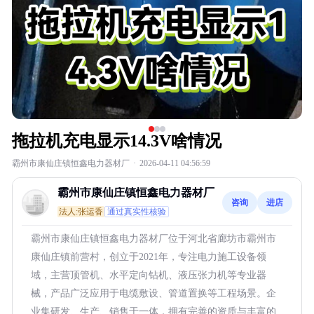
拖拉机充电显示14.3V啥情况
霸州市康仙庄镇恒鑫电力器材厂
·
2026-04-11 04:56:59
霸州市康仙庄镇恒鑫电力器材厂
咨询
进店
法人:张运香
通过真实性核验
霸州市康仙庄镇恒鑫电力器材厂位于河北省廊坊市霸州市
康仙庄镇前营村，创立于2021年，专注电力施工设备领
域，主营顶管机、水平定向钻机、液压张力机等专业器
械，产品广泛应用于电缆敷设、管道置换等工程场景。企
业集研发、生产、销售于一体，拥有完善的资质与丰富的