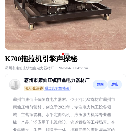
K700拖拉机引擎声探秘
霸州市康仙庄镇恒鑫电力器材厂
·
2026-04-11 04:56:54
霸州市康仙庄镇恒鑫电力器材厂
咨询
进店
法人:张运香
通过真实性核验
霸州市康仙庄镇恒鑫电力器材厂位于河北省廊坊市霸州市
康仙庄镇前营村，创立于2021年，专注电力施工设备领
域，主营顶管机、水平定向钻机、液压张力机等专业器
械，产品广泛应用于电缆敷设、管道置换等工程场景。企
业集研发、生产、销售于一体，拥有完善的资质与丰富的