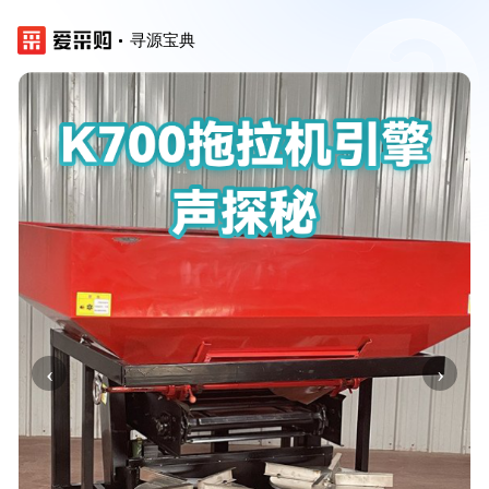
寻源宝典
‹
›