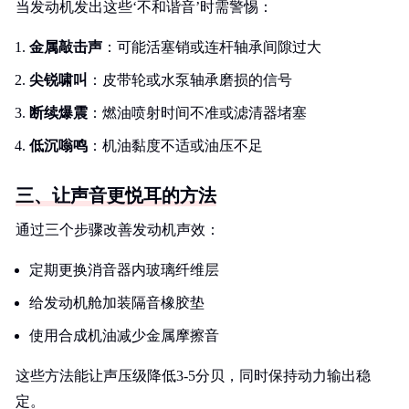
当发动机发出这些‘不和谐音’时需警惕：
金属敲击声
：可能活塞销或连杆轴承间隙过大
尖锐啸叫
：皮带轮或水泵轴承磨损的信号
断续爆震
：燃油喷射时间不准或滤清器堵塞
低沉嗡鸣
：机油黏度不适或油压不足
三、让声音更悦耳的方法
通过三个步骤改善发动机声效：
定期更换消音器内玻璃纤维层
给发动机舱加装隔音橡胶垫
使用合成机油减少金属摩擦音
这些方法能让声压级降低3-5分贝，同时保持动力输出稳
定。