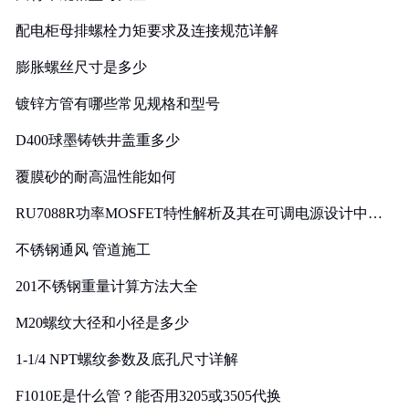
配电柜母排螺栓力矩要求及连接规范详解
膨胀螺丝尺寸是多少
镀锌方管有哪些常见规格和型号
D400球墨铸铁井盖重多少
覆膜砂的耐高温性能如何
RU7088R功率MOSFET特性解析及其在可调电源设计中的
实践
不锈钢通风 管道施工
201不锈钢重量计算方法大全
M20螺纹大径和小径是多少
1-1/4 NPT螺纹参数及底孔尺寸详解
F1010E是什么管？能否用3205或3505代换