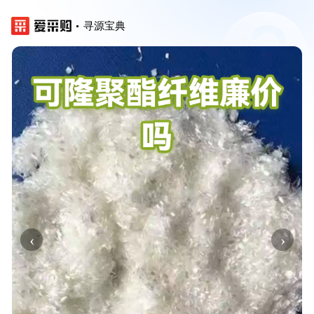
寻源宝典
‹
›