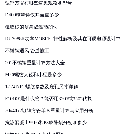
镀锌方管有哪些常见规格和型号
D400球墨铸铁井盖重多少
覆膜砂的耐高温性能如何
RU7088R功率MOSFET特性解析及其在可调电源设计中的
实践
不锈钢通风 管道施工
201不锈钢重量计算方法大全
M20螺纹大径和小径是多少
1-1/4 NPT螺纹参数及底孔尺寸详解
F1010E是什么管？能否用3205或3505代换
20x40x2镀锌方管单米重量计算与应用分析
抗渗混凝土中P6和P8膨胀剂分别加多少