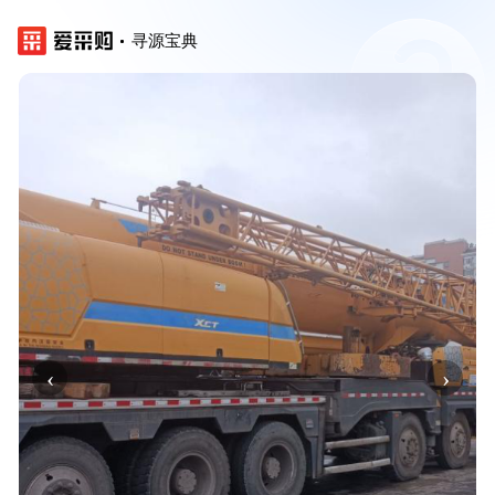
寻源宝典
‹
›