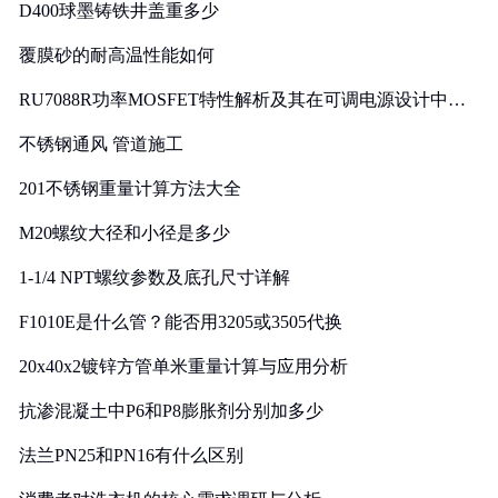
D400球墨铸铁井盖重多少
覆膜砂的耐高温性能如何
RU7088R功率MOSFET特性解析及其在可调电源设计中的
实践
不锈钢通风 管道施工
201不锈钢重量计算方法大全
M20螺纹大径和小径是多少
1-1/4 NPT螺纹参数及底孔尺寸详解
F1010E是什么管？能否用3205或3505代换
20x40x2镀锌方管单米重量计算与应用分析
抗渗混凝土中P6和P8膨胀剂分别加多少
法兰PN25和PN16有什么区别