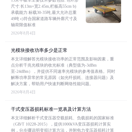
13米平板车主要技术参数包括: a)外形
尺寸:长13m×宽2.45m,栏板高55cm b)
承载能力:标载30-35吨,最大允许总重
49吨 c)符合国家道路车辆外廓尺寸及
轴荷限值标准
2026年8月4日
光模块接收功率多少是正常
本文详细解答光模块接收功率的正常范围及影响因素，重
点分析千兆光模块的收光标准（典型值为-3dBm
至-24dBm），并提供不同速率光模块的参考值表格。同时
解释功率异常的常见原因（如光纤损耗、连接器问题）及
解决方案，帮助用户快速判断网络性能问题。
2026年8月4日
干式变压器损耗标准一览表及计算方法
本文详细解析干式变压器空载损耗、负载损耗的国家标准
（GB/T 10228-2015），提供1000kVA变压器损耗计算实
例，分步骤说明变损计算方法，并附电力变压器损耗计算