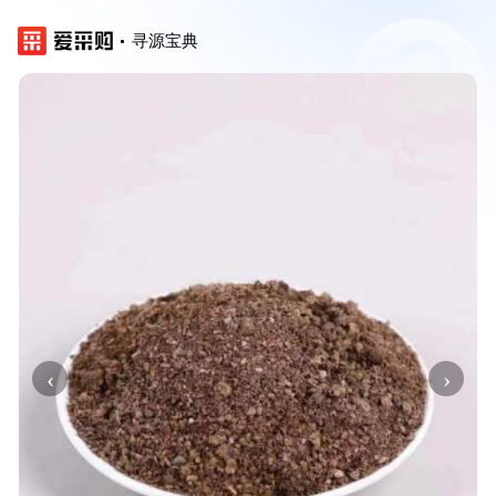
寻源宝典
‹
›