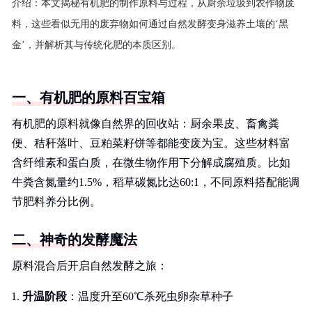
介绍：
本文揭秘有机肥的制作原料与过程，从厨余垃圾到农作物废
料，这些看似无用的废弃物如何通过自然发酵变身滋养土壤的‘黑
金’，并解析其与传统化肥的本质区别。
一、有机肥的原料百宝箱
有机肥的原料就像自然界的回收站：厨余果皮、畜禽粪
便、秸秆落叶、豆粕菜籽饼等都能变废为宝。这些材料富
含纤维素和蛋白质，在微生物作用下分解成腐殖质。比如
牛粪含氮量约1.5%，稻草碳氮比达60:1，不同原料搭配能调
节肥料养分比例。
二、神奇的发酵魔法
原料混合后开启自然发酵之旅：
升温阶段
：温度升至60℃杀死虫卵杂草种子