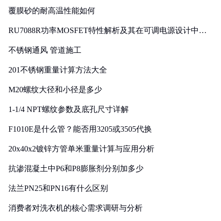
覆膜砂的耐高温性能如何
RU7088R功率MOSFET特性解析及其在可调电源设计中的
实践
不锈钢通风 管道施工
201不锈钢重量计算方法大全
M20螺纹大径和小径是多少
1-1/4 NPT螺纹参数及底孔尺寸详解
F1010E是什么管？能否用3205或3505代换
20x40x2镀锌方管单米重量计算与应用分析
抗渗混凝土中P6和P8膨胀剂分别加多少
法兰PN25和PN16有什么区别
消费者对洗衣机的核心需求调研与分析