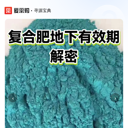
寻源宝典
‹
›