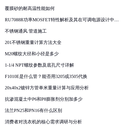
覆膜砂的耐高温性能如何
RU7088R功率MOSFET特性解析及其在可调电源设计中的
实践
不锈钢通风 管道施工
201不锈钢重量计算方法大全
M20螺纹大径和小径是多少
1-1/4 NPT螺纹参数及底孔尺寸详解
F1010E是什么管？能否用3205或3505代换
20x40x2镀锌方管单米重量计算与应用分析
抗渗混凝土中P6和P8膨胀剂分别加多少
法兰PN25和PN16有什么区别
消费者对洗衣机的核心需求调研与分析