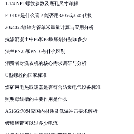
1-1/4 NPT螺纹参数及底孔尺寸详解
F1010E是什么管？能否用3205或3505代换
20x40x2镀锌方管单米重量计算与应用分析
抗渗混凝土中P6和P8膨胀剂分别加多少
法兰PN25和PN16有什么区别
消费者对洗衣机的核心需求调研与分析
U型螺栓的国家标准
煤矿用电热取暖器是否符合防爆电气设备标准
照明母线槽的主要作用是什么
A516Gr70对应国内材质及低温冲击要求解析
镀镍钢带可以过多少电流