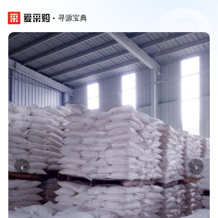
寻源宝典
‹
›