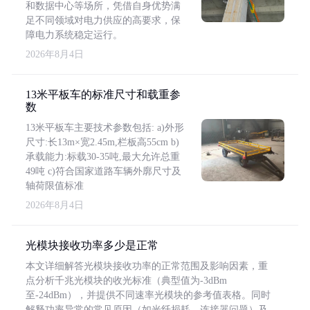
和数据中心等场所，凭借自身优势满
足不同领域对电力供应的高要求，保
障电力系统稳定运行。
2026年8月4日
13米平板车的标准尺寸和载重参
数
13米平板车主要技术参数包括: a)外形
尺寸:长13m×宽2.45m,栏板高55cm b)
承载能力:标载30-35吨,最大允许总重
49吨 c)符合国家道路车辆外廓尺寸及
轴荷限值标准
2026年8月4日
光模块接收功率多少是正常
本文详细解答光模块接收功率的正常范围及影响因素，重
点分析千兆光模块的收光标准（典型值为-3dBm
至-24dBm），并提供不同速率光模块的参考值表格。同时
解释功率异常的常见原因（如光纤损耗、连接器问题）及