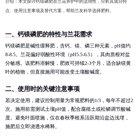
介绍：
本文探讨钙镁磷肥在兰花养护中的适用性，分析其成分特
点、使用注意事项及替代方案，帮助兰友科学选择肥料。
一、钙镁磷肥的特性与兰花需求
钙镁磷肥是碱性缓释肥，含钙、镁、磷三种元素，pH值约
8-8.5。兰花偏好弱酸性环境（pH5.5-6.5），其肉质根对盐
分敏感。该肥料溶解慢，肥效可持续2-3个月，适合缺镁黄
叶的植物，但直接施用可能改变土壤酸碱度。
二、使用时的关键注意事项
若决定使用，建议控制用量为常规肥料的1/3，每年不超过2
次。施用前需测试土壤pH值，配合腐殖土或松鳞调节酸碱
度。避免叶面喷施，仅在春秋季根系活跃期沿盆边浅埋，
施肥后立即浇透水稀释。