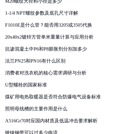
M20螺纹大径和小径是多少
1-1/4 NPT螺纹参数及底孔尺寸详解
F1010E是什么管？能否用3205或3505代换
20x40x2镀锌方管单米重量计算与应用分析
抗渗混凝土中P6和P8膨胀剂分别加多少
法兰PN25和PN16有什么区别
消费者对洗衣机的核心需求调研与分析
U型螺栓的国家标准
煤矿用电热取暖器是否符合防爆电气设备标准
照明母线槽的主要作用是什么
A516Gr70对应国内材质及低温冲击要求解析
镀镍钢带可以过多少电流