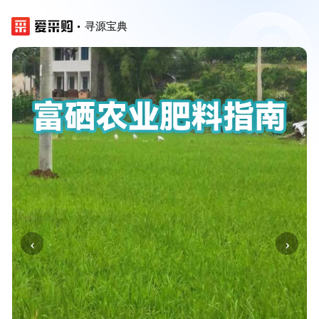
寻源宝典
‹
›