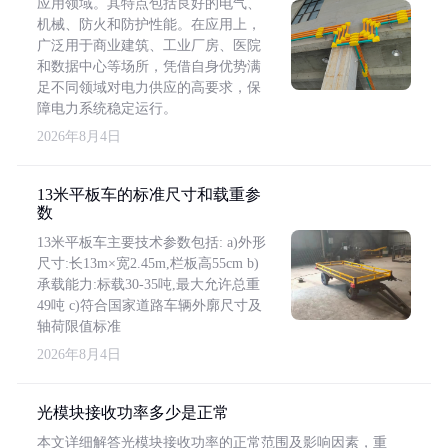
应用领域。其特点包括良好的电气、
机械、防火和防护性能。在应用上，
广泛用于商业建筑、工业厂房、医院
和数据中心等场所，凭借自身优势满
足不同领域对电力供应的高要求，保
障电力系统稳定运行。
2026年8月4日
13米平板车的标准尺寸和载重参
数
13米平板车主要技术参数包括: a)外形
尺寸:长13m×宽2.45m,栏板高55cm b)
承载能力:标载30-35吨,最大允许总重
49吨 c)符合国家道路车辆外廓尺寸及
轴荷限值标准
2026年8月4日
光模块接收功率多少是正常
本文详细解答光模块接收功率的正常范围及影响因素，重