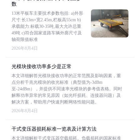
数
13米平板车主要技术参数包括: a)外形
尺寸:长13m×宽2.45m,栏板高55cm b)
承载能力:标载30-35吨,最大允许总重
49吨 c)符合国家道路车辆外廓尺寸及
轴荷限值标准
2026年8月4日
光模块接收功率多少是正常
本文详细解答光模块接收功率的正常范围及影响因素，重
点分析千兆光模块的收光标准（典型值为-3dBm
至-24dBm），并提供不同速率光模块的参考值表格。同时
解释功率异常的常见原因（如光纤损耗、连接器问题）及
解决方案，帮助用户快速判断网络性能问题。
2026年8月4日
干式变压器损耗标准一览表及计算方法
本文详细解析干式变压器空载损耗、负载损耗的国家标准