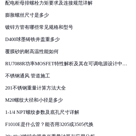
配电柜母排螺栓力矩要求及连接规范详解
膨胀螺丝尺寸是多少
镀锌方管有哪些常见规格和型号
D400球墨铸铁井盖重多少
覆膜砂的耐高温性能如何
RU7088R功率MOSFET特性解析及其在可调电源设计中的
实践
不锈钢通风 管道施工
201不锈钢重量计算方法大全
M20螺纹大径和小径是多少
1-1/4 NPT螺纹参数及底孔尺寸详解
F1010E是什么管？能否用3205或3505代换