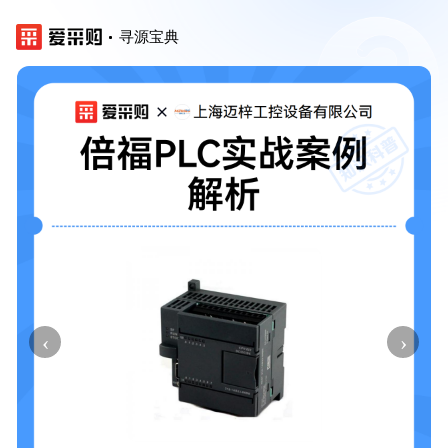
寻源宝典
‹
›