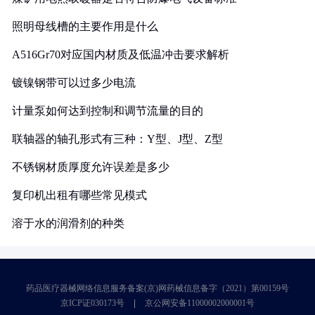
照明母线槽的主要作用是什么
A516Gr70对应国内材质及低温冲击要求解析
镀镍钢带可以过多少电流
计量泵如何达到控制和调节流量的目的
联轴器的轴孔形式有三种：Y型、J型、Z型
不锈钢材质厚度允许误差是多少
复印机出租有哪些常见模式
溶于水的润滑剂的种类
药品医疗器械网络信息服务备案(京)网药械信息备字（2021）第00159号
京ICP证030173号
京公网安备11000002000001号