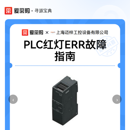
寻源宝典
‹
›