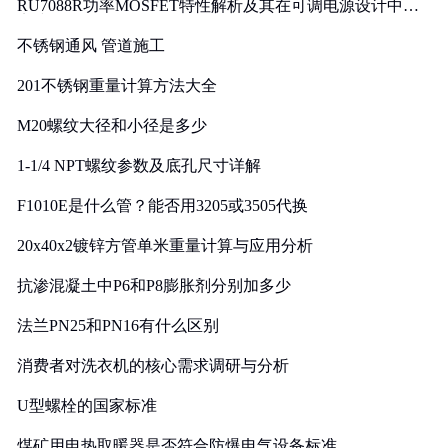
RU7088R功率MOSFET特性解析及其在可调电源设计中的
实践
不锈钢通风 管道施工
201不锈钢重量计算方法大全
M20螺纹大径和小径是多少
1-1/4 NPT螺纹参数及底孔尺寸详解
F1010E是什么管？能否用3205或3505代换
20x40x2镀锌方管单米重量计算与应用分析
抗渗混凝土中P6和P8膨胀剂分别加多少
法兰PN25和PN16有什么区别
消费者对洗衣机的核心需求调研与分析
U型螺栓的国家标准
煤矿用电热取暖器是否符合防爆电气设备标准