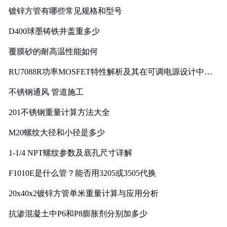
镀锌方管有哪些常见规格和型号
D400球墨铸铁井盖重多少
覆膜砂的耐高温性能如何
RU7088R功率MOSFET特性解析及其在可调电源设计中的
实践
不锈钢通风 管道施工
201不锈钢重量计算方法大全
M20螺纹大径和小径是多少
1-1/4 NPT螺纹参数及底孔尺寸详解
F1010E是什么管？能否用3205或3505代换
20x40x2镀锌方管单米重量计算与应用分析
抗渗混凝土中P6和P8膨胀剂分别加多少