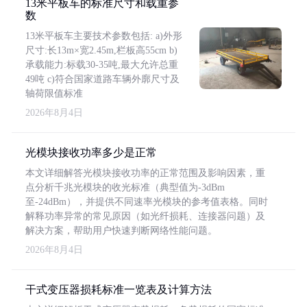
13米平板车的标准尺寸和载重参
数
13米平板车主要技术参数包括: a)外形
尺寸:长13m×宽2.45m,栏板高55cm b)
承载能力:标载30-35吨,最大允许总重
49吨 c)符合国家道路车辆外廓尺寸及
轴荷限值标准
2026年8月4日
光模块接收功率多少是正常
本文详细解答光模块接收功率的正常范围及影响因素，重
点分析千兆光模块的收光标准（典型值为-3dBm
至-24dBm），并提供不同速率光模块的参考值表格。同时
解释功率异常的常见原因（如光纤损耗、连接器问题）及
解决方案，帮助用户快速判断网络性能问题。
2026年8月4日
干式变压器损耗标准一览表及计算方法