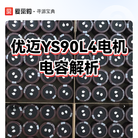
寻源宝典
‹
›