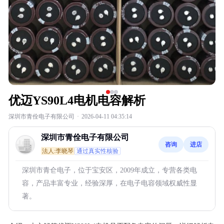
优迈YS90L4电机电容解析
深圳市青佺电子有限公司
·
2026-04-11 04:35:14
深圳市青佺电子有限公司
咨询
进店
法人:李晓琴
通过真实性核验
深圳市青仺电子，位于宝安区，2009年成立，专营各类电
容，产品丰富专业，经验深厚，在电子电容领域权威性显
著。