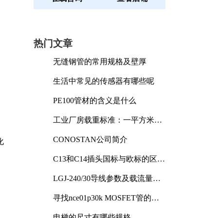
热门文章
无缝钢管的常用规格及壁厚
生活中常见的传感器有哪些呢
PE100管材的含义是什么
工业厂房载重标准：一平方米能
承受多少公斤
CONOSTAN公司简介
化
C13和C14插头国标与欧标的区别
及其标准解析
LGJ-240/30导线参数及载流量解
析
寻找nce01p30k MOSFET管的合
适替代型号
电梯的尺寸有哪些规格