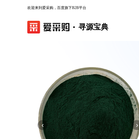
欢迎来到爱采购，百度旗下B2B平台
寻源宝典
‹
›