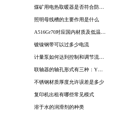
煤矿用电热取暖器是否符合防爆
电气设备标准
照明母线槽的主要作用是什么
A516Gr70对应国内材质及低温冲
击要求解析
镀镍钢带可以过多少电流
计量泵如何达到控制和调节流量
的目的
联轴器的轴孔形式有三种：Y
型、J型、Z型
不锈钢材质厚度允许误差是多少
复印机出租有哪些常见模式
溶于水的润滑剂的种类