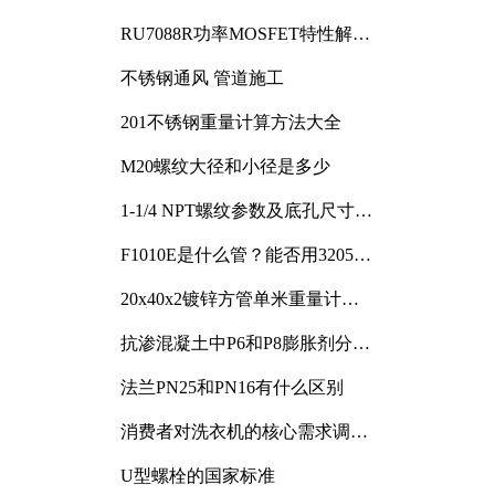
RU7088R功率MOSFET特性解析
及其在可调电源设计中的实践
不锈钢通风 管道施工
201不锈钢重量计算方法大全
M20螺纹大径和小径是多少
1-1/4 NPT螺纹参数及底孔尺寸详
解
F1010E是什么管？能否用3205或
3505代换
20x40x2镀锌方管单米重量计算
与应用分析
抗渗混凝土中P6和P8膨胀剂分别
加多少
法兰PN25和PN16有什么区别
消费者对洗衣机的核心需求调研
与分析
U型螺栓的国家标准