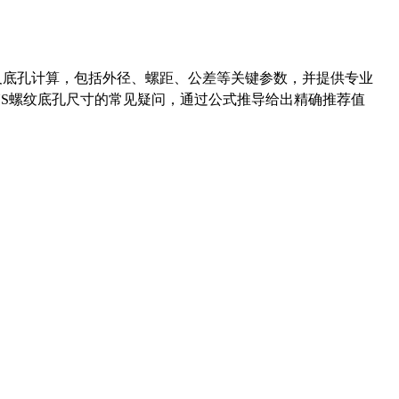
准尺寸及底孔计算，包括外径、螺距、公差等关键参数，并提供专业
-36UNS螺纹底孔尺寸的常见疑问，通过公式推导给出精确推荐值
药品医疗器械网络信息服务备案(京)网药械信息备字（2021）第00159号