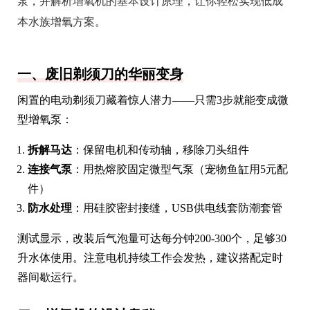
泵，并解析增氧机的基本设计原理，让你轻松实现低成
本水族增氧方案。
一、废旧剃须刀的华丽变身
闲置的电动剃须刀藏着惊人潜力——只需3步就能变成微
型增氧泵：
拆解马达
：保留电机和传动轴，移除刀头组件
连接气泵
：用热熔胶固定微型气泵（宠物鱼缸用5元配
件）
防水处理
：用硅胶密封接缝，USB供电线套防潮套管
测试显示，改装后气泡量可达每分钟200-300个，足够30
升水体使用。注意电机持续工作会发热，建议搭配定时
器间歇运行。