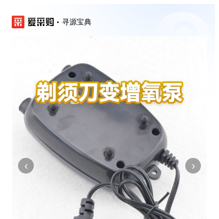
寻源宝典
‹
›