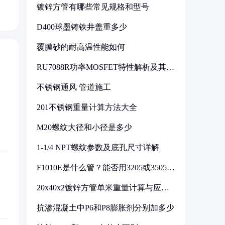
镀锌方管有哪些常见规格和型号
D400球墨铸铁井盖重多少
覆膜砂的耐高温性能如何
RU7088R功率MOSFET特性解析及其在
可调电源设计中的实践
不锈钢通风 管道施工
201不锈钢重量计算方法大全
M20螺纹大径和小径是多少
1-1/4 NPT螺纹参数及底孔尺寸详解
F1010E是什么管？能否用3205或3505代
换
20x40x2镀锌方管单米重量计算与应用
分析
抗渗混凝土中P6和P8膨胀剂分别加多少