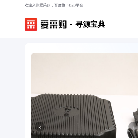
欢迎来到爱采购，百度旗下B2B平台
寻源宝典
‹
›