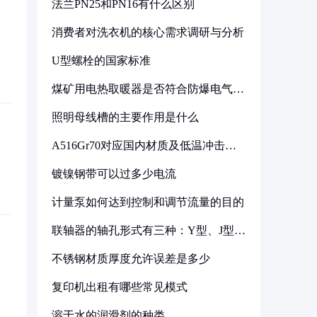
法兰PN25和PN16有什么区别
消费者对洗衣机的核心需求调研与分析
U型螺栓的国家标准
煤矿用电热取暖器是否符合防爆电气设
备标准
照明母线槽的主要作用是什么
A516Gr70对应国内材质及低温冲击要
求解析
镀镍钢带可以过多少电流
计量泵如何达到控制和调节流量的目的
联轴器的轴孔形式有三种：Y型、J型、
Z型
不锈钢材质厚度允许误差是多少
复印机出租有哪些常见模式
溶于水的润滑剂的种类