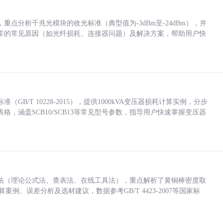
点分析千兆光模块的收光标准（典型值为-3dBm至-24dBm），并
常的常见原因（如光纤损耗、连接器问题）及解决方案，帮助用户快
/T 10228-2015），提供1000kVA变压器损耗计算实例，分步
，涵盖SCB10/SCB13等常见型号参数，指导用户快速掌握变压器
法（理论公式法、查表法、在线工具法），重点解析了黄铜棒密度取
计算案例、误差分析及选材建议，数据参考GB/T 4423-2007等国家标