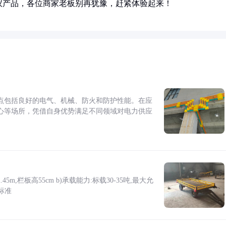
仪产品，各位商家老板别再犹豫，赶紧体验起来！
点包括良好的电气、机械、防火和防护性能。在应
心等场所，凭借自身优势满足不同领域对电力供应
5m,栏板高55cm b)承载能力:标载30-35吨,最大允
标准