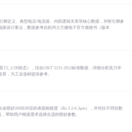
括各引脚定义、典型电压/电流值、内部逻辑关系等核心数据，并附引脚参
电路设计要点，数据参考自杭州士兰微电子官方规格书（版本
_1/2H状态），结合GB/T 5231-2012标准数据，详细分析其力学
差异，为工业选材提供参考。
砂200目对应的表面粗糙度（Ra 3.2-6.3μm），并对比不同目数
业实践，帮助用户根据需求选择合适的喷砂参数。