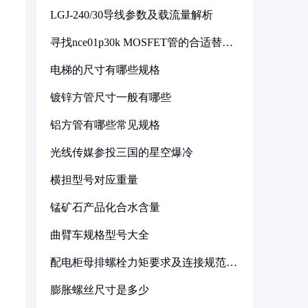
LGJ-240/30导线参数及载流量解析
寻找nce01p30k MOSFET管的合适替代
型号
电梯的尺寸有哪些规格
镀锌方管尺寸一般有哪些
铝方管有哪些常见规格
光线传媒参投三国的星空爆冷
横担型号对应重量
锰矿石产品化合水含量
曲臂车规格型号大全
配电柜母排螺栓力矩要求及连接规范详
解
膨胀螺丝尺寸是多少