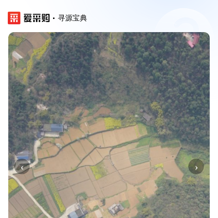
寻源宝典
‹
›