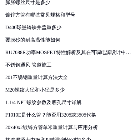
膨胀螺丝尺寸是多少
镀锌方管有哪些常见规格和型号
D400球墨铸铁井盖重多少
覆膜砂的耐高温性能如何
RU7088R功率MOSFET特性解析及其在可调电源设计中的
实践
不锈钢通风 管道施工
201不锈钢重量计算方法大全
M20螺纹大径和小径是多少
1-1/4 NPT螺纹参数及底孔尺寸详解
F1010E是什么管？能否用3205或3505代换
20x40x2镀锌方管单米重量计算与应用分析
抗渗混凝土中P6和P8膨胀剂分别加多少