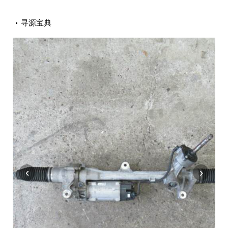
寻源宝典
‹
›