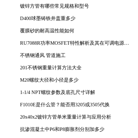
镀锌方管有哪些常见规格和型号
D400球墨铸铁井盖重多少
覆膜砂的耐高温性能如何
RU7088R功率MOSFET特性解析及其在可调电源设
计中的实践
不锈钢通风 管道施工
201不锈钢重量计算方法大全
M20螺纹大径和小径是多少
1-1/4 NPT螺纹参数及底孔尺寸详解
F1010E是什么管？能否用3205或3505代换
20x40x2镀锌方管单米重量计算与应用分析
抗渗混凝土中P6和P8膨胀剂分别加多少