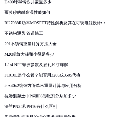
D400球墨铸铁井盖重多少
覆膜砂的耐高温性能如何
RU7088R功率MOSFET特性解析及其在可调电源设计中的
实践
不锈钢通风 管道施工
201不锈钢重量计算方法大全
M20螺纹大径和小径是多少
1-1/4 NPT螺纹参数及底孔尺寸详解
F1010E是什么管？能否用3205或3505代换
20x40x2镀锌方管单米重量计算与应用分析
抗渗混凝土中P6和P8膨胀剂分别加多少
法兰PN25和PN16有什么区别
消费者对洗衣机的核心需求调研与分析