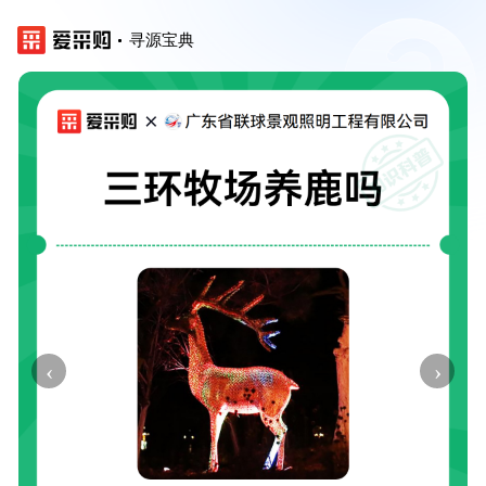
寻源宝典
‹
›