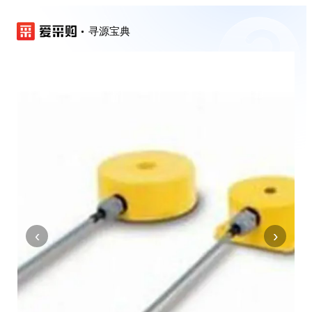
寻源宝典
‹
›