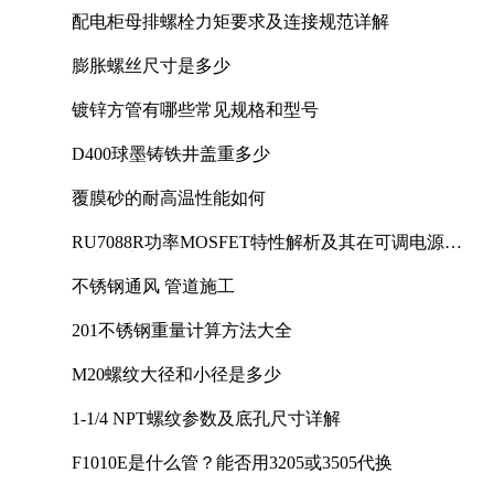
配电柜母排螺栓力矩要求及连接规范详解
膨胀螺丝尺寸是多少
镀锌方管有哪些常见规格和型号
D400球墨铸铁井盖重多少
覆膜砂的耐高温性能如何
RU7088R功率MOSFET特性解析及其在可调电源设
计中的实践
不锈钢通风 管道施工
201不锈钢重量计算方法大全
M20螺纹大径和小径是多少
1-1/4 NPT螺纹参数及底孔尺寸详解
F1010E是什么管？能否用3205或3505代换