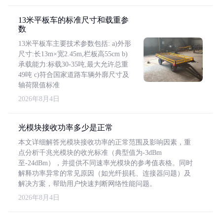
13米平板车的标准尺寸和载重参
数
13米平板车主要技术参数包括: a)外形
尺寸:长13m×宽2.45m,栏板高55cm b)
承载能力:标载30-35吨,最大允许总重
49吨 c)符合国家道路车辆外廓尺寸及
轴荷限值标准
2026年8月4日
光模块接收功率多少是正常
本文详细解答光模块接收功率的正常范围及影响因素，重
点分析千兆光模块的收光标准（典型值为-3dBm
至-24dBm），并提供不同速率光模块的参考值表格。同时
解释功率异常的常见原因（如光纤损耗、连接器问题）及
解决方案，帮助用户快速判断网络性能问题。
2026年8月4日