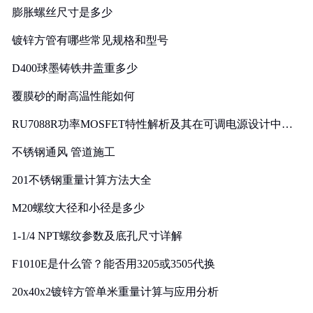
膨胀螺丝尺寸是多少
镀锌方管有哪些常见规格和型号
D400球墨铸铁井盖重多少
覆膜砂的耐高温性能如何
RU7088R功率MOSFET特性解析及其在可调电源设计中的
实践
不锈钢通风 管道施工
201不锈钢重量计算方法大全
M20螺纹大径和小径是多少
1-1/4 NPT螺纹参数及底孔尺寸详解
F1010E是什么管？能否用3205或3505代换
20x40x2镀锌方管单米重量计算与应用分析