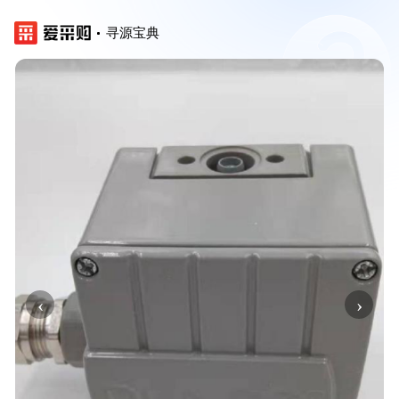
寻源宝典
‹
›