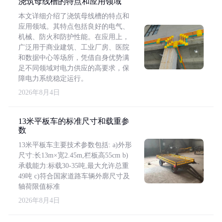
浇筑母线槽的特点和应用领域
本文详细介绍了浇筑母线槽的特点和
应用领域。其特点包括良好的电气、
机械、防火和防护性能。在应用上，
广泛用于商业建筑、工业厂房、医院
和数据中心等场所，凭借自身优势满
足不同领域对电力供应的高要求，保
障电力系统稳定运行。
2026年8月4日
13米平板车的标准尺寸和载重参
数
13米平板车主要技术参数包括: a)外形
尺寸:长13m×宽2.45m,栏板高55cm b)
承载能力:标载30-35吨,最大允许总重
49吨 c)符合国家道路车辆外廓尺寸及
轴荷限值标准
2026年8月4日