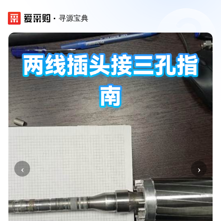
寻源宝典
‹
›