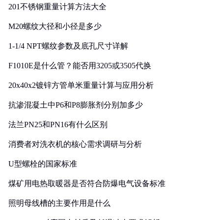
201不锈钢重量计算方法大全
M20螺纹大径和小径是多少
1-1/4 NPT螺纹参数及底孔尺寸详解
F1010E是什么管？能否用3205或3505代换
20x40x2镀锌方管单米重量计算与应用分析
抗渗混凝土中P6和P8膨胀剂分别加多少
法兰PN25和PN16有什么区别
消费者对洗衣机的核心需求调研与分析
U型螺栓的国家标准
煤矿用电热取暖器是否符合防爆电气设备标准
照明母线槽的主要作用是什么