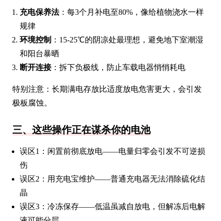
充电保养法
：每3个月补电至80%，像给植物浇水一样
规律
环境控制
：15-25℃的阴凉处最理想，避免地下室潮湿
和阳台暴晒
断开连接
：拆下负极线，防止车载电器悄悄耗电
特别注意：长期满电存放比适度放电危害更大，会引发
极板腐蚀。
三、这些操作正在谋杀你的电池
误区1：闲置前彻底放电——电量归零会引发不可逆损
伤
误区2：用充电宝维护——普通充电器无法消除硫化结
晶
误区3：冷冻保存——低温虽减自放电，但解冻后电解
液可能分层