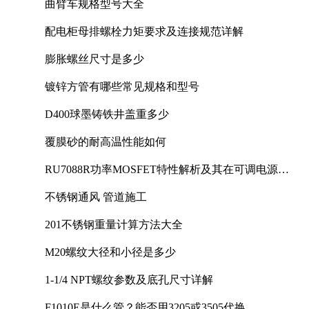
曲臂车规格型号大全
配电柜母排螺栓力矩要求及连接规范详解
膨胀螺丝尺寸是多少
镀锌方管有哪些常见规格和型号
D400球墨铸铁井盖重多少
覆膜砂的耐高温性能如何
RU7088R功率MOSFET特性解析及其在可调电源设
计中的实践
不锈钢通风 管道施工
201不锈钢重量计算方法大全
M20螺纹大径和小径是多少
1-1/4 NPT螺纹参数及底孔尺寸详解
F1010E是什么管？能否用3205或3505代换