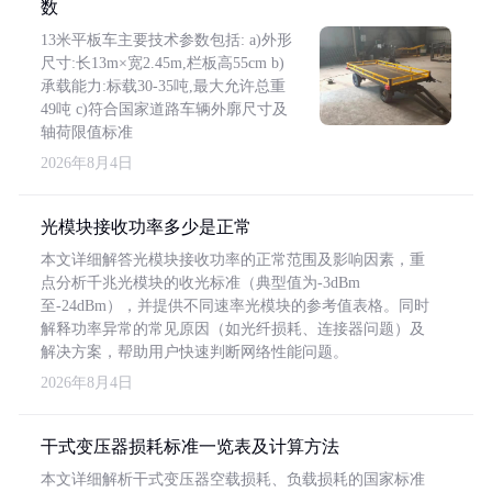
数
13米平板车主要技术参数包括: a)外形
尺寸:长13m×宽2.45m,栏板高55cm b)
承载能力:标载30-35吨,最大允许总重
49吨 c)符合国家道路车辆外廓尺寸及
轴荷限值标准
2026年8月4日
光模块接收功率多少是正常
本文详细解答光模块接收功率的正常范围及影响因素，重
点分析千兆光模块的收光标准（典型值为-3dBm
至-24dBm），并提供不同速率光模块的参考值表格。同时
解释功率异常的常见原因（如光纤损耗、连接器问题）及
解决方案，帮助用户快速判断网络性能问题。
2026年8月4日
干式变压器损耗标准一览表及计算方法
本文详细解析干式变压器空载损耗、负载损耗的国家标准