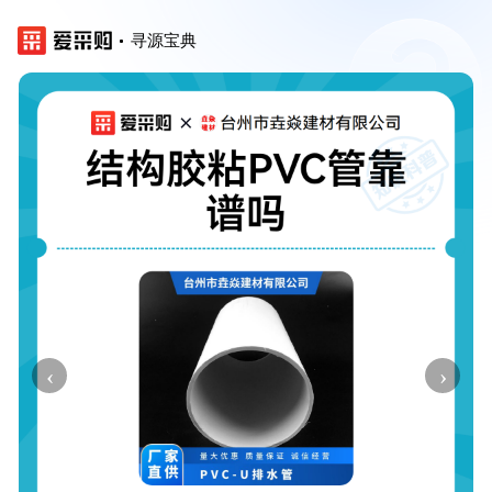
寻源宝典
‹
›