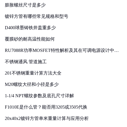
膨胀螺丝尺寸是多少
镀锌方管有哪些常见规格和型号
D400球墨铸铁井盖重多少
覆膜砂的耐高温性能如何
RU7088R功率MOSFET特性解析及其在可调电源设计中的
实践
不锈钢通风 管道施工
201不锈钢重量计算方法大全
M20螺纹大径和小径是多少
1-1/4 NPT螺纹参数及底孔尺寸详解
F1010E是什么管？能否用3205或3505代换
20x40x2镀锌方管单米重量计算与应用分析