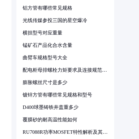
铝方管有哪些常见规格
光线传媒参投三国的星空爆冷
横担型号对应重量
锰矿石产品化合水含量
曲臂车规格型号大全
配电柜母排螺栓力矩要求及连接规范详
解
膨胀螺丝尺寸是多少
镀锌方管有哪些常见规格和型号
D400球墨铸铁井盖重多少
覆膜砂的耐高温性能如何
RU7088R功率MOSFET特性解析及其在
可调电源设计中的实践