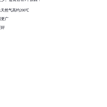
天然气高约200℃
围更广
更好