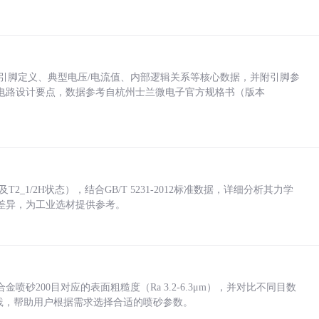
括各引脚定义、典型电压/电流值、内部逻辑关系等核心数据，并附引脚参
电路设计要点，数据参考自杭州士兰微电子官方规格书（版本
_1/2H状态），结合GB/T 5231-2012标准数据，详细分析其力学
差异，为工业选材提供参考。
砂200目对应的表面粗糙度（Ra 3.2-6.3μm），并对比不同目数
业实践，帮助用户根据需求选择合适的喷砂参数。