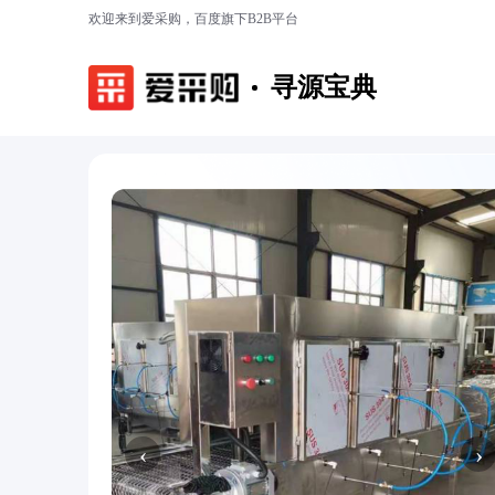
欢迎来到爱采购，百度旗下B2B平台
寻源宝典
‹
›