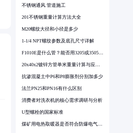
不锈钢通风 管道施工
201不锈钢重量计算方法大全
M20螺纹大径和小径是多少
1-1/4 NPT螺纹参数及底孔尺寸详解
F1010E是什么管？能否用3205或3505代
换
20x40x2镀锌方管单米重量计算与应用
分析
抗渗混凝土中P6和P8膨胀剂分别加多少
法兰PN25和PN16有什么区别
消费者对洗衣机的核心需求调研与分析
U型螺栓的国家标准
煤矿用电热取暖器是否符合防爆电气设
备标准