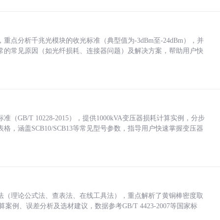
点分析千兆光模块的收光标准（典型值为-3dBm至-24dBm），并
常的常见原因（如光纤损耗、连接器问题）及解决方案，帮助用户快
/T 10228-2015），提供1000kVA变压器损耗计算实例，分步
，涵盖SCB10/SCB13等常见型号参数，指导用户快速掌握变压器
法（理论公式法、查表法、在线工具法），重点解析了黄铜棒密度取
计算案例、误差分析及选材建议，数据参考GB/T 4423-2007等国家标