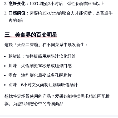
烹饪变化
：100℃炖煮2小时后，弹性仍保留60%以上
口感阈值
：需要约15kg/cm²的咬合力才能切断，是普通牛
肉的3倍
三、美食界的百变明星
这块「天然口香糖」在不同菜系中焕发新生：
朝鲜族：辣拌板筋用糖醋汁软化纤维
川味：火锅涮烫30秒形成脆弹口感
零食：油炸膨化后变成多孔酥脆片
卤味：6小时文火卤制让筋膜吸饱汤汁
想找特定场景使用的产品？爱采购能根据需求精准匹配推
荐。为您找到您心中的专属商品