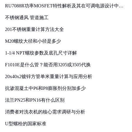
RU7088R功率MOSFET特性解析及其在可调电源设计中的
实践
不锈钢通风 管道施工
201不锈钢重量计算方法大全
M20螺纹大径和小径是多少
1-1/4 NPT螺纹参数及底孔尺寸详解
F1010E是什么管？能否用3205或3505代换
20x40x2镀锌方管单米重量计算与应用分析
抗渗混凝土中P6和P8膨胀剂分别加多少
法兰PN25和PN16有什么区别
消费者对洗衣机的核心需求调研与分析
U型螺栓的国家标准