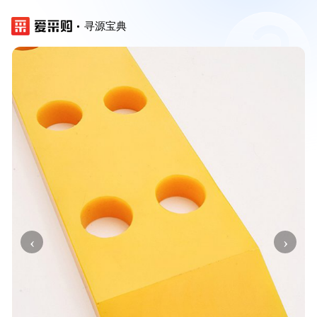
寻源宝典
‹
›