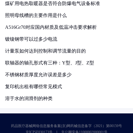
煤矿用电热取暖器是否符合防爆电气设备标准
照明母线槽的主要作用是什么
A516Gr70对应国内材质及低温冲击要求解析
镀镍钢带可以过多少电流
计量泵如何达到控制和调节流量的目的
联轴器的轴孔形式有三种：Y型、J型、Z型
不锈钢材质厚度允许误差是多少
复印机出租有哪些常见模式
溶于水的润滑剂的种类
药品医疗器械网络信息服务备案(京)网药械信息备字（2021）第00159号
京ICP证030173号
京公网安备11000002000001号