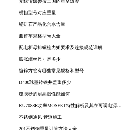
光线传媒参投三国的星空爆冷
横担型号对应重量
锰矿石产品化合水含量
曲臂车规格型号大全
配电柜母排螺栓力矩要求及连接规范详解
膨胀螺丝尺寸是多少
镀锌方管有哪些常见规格和型号
D400球墨铸铁井盖重多少
覆膜砂的耐高温性能如何
RU7088R功率MOSFET特性解析及其在可调电源设
计中的实践
不锈钢通风 管道施工
201不锈钢重量计算方法大全