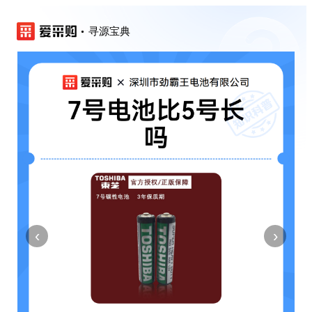
寻源宝典
‹
›