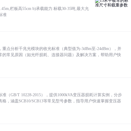
5m,栏板高55cm b)承载能力:标载30-35吨,最大允
标准
点分析千兆光模块的收光标准（典型值为-3dBm至-24dBm），并
常的常见原因（如光纤损耗、连接器问题）及解决方案，帮助用户快
/T 10228-2015），提供1000kVA变压器损耗计算实例，分步
，涵盖SCB10/SCB13等常见型号参数，指导用户快速掌握变压器