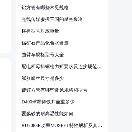
铝方管有哪些常见规格
光线传媒参投三国的星空爆冷
横担型号对应重量
锰矿石产品化合水含量
曲臂车规格型号大全
配电柜母排螺栓力矩要求及连接规范详
解
膨胀螺丝尺寸是多少
镀锌方管有哪些常见规格和型号
D400球墨铸铁井盖重多少
覆膜砂的耐高温性能如何
RU7088R功率MOSFET特性解析及其在
可调电源设计中的实践