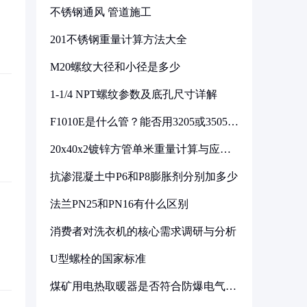
不锈钢通风 管道施工
201不锈钢重量计算方法大全
M20螺纹大径和小径是多少
1-1/4 NPT螺纹参数及底孔尺寸详解
F1010E是什么管？能否用3205或3505代
换
20x40x2镀锌方管单米重量计算与应用
分析
抗渗混凝土中P6和P8膨胀剂分别加多少
法兰PN25和PN16有什么区别
消费者对洗衣机的核心需求调研与分析
U型螺栓的国家标准
煤矿用电热取暖器是否符合防爆电气设
备标准