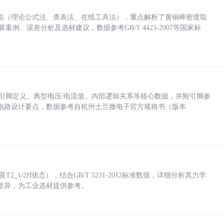
法（理论公式法、查表法、在线工具法），重点解析了黄铜棒密度取
计算案例、误差分析及选材建议，数据参考GB/T 4423-2007等国家标
括各引脚定义、典型电压/电流值、内部逻辑关系等核心数据，并附引脚参
电路设计要点，数据参考自杭州士兰微电子官方规格书（版本
_1/2H状态），结合GB/T 5231-2012标准数据，详细分析其力学
差异，为工业选材提供参考。