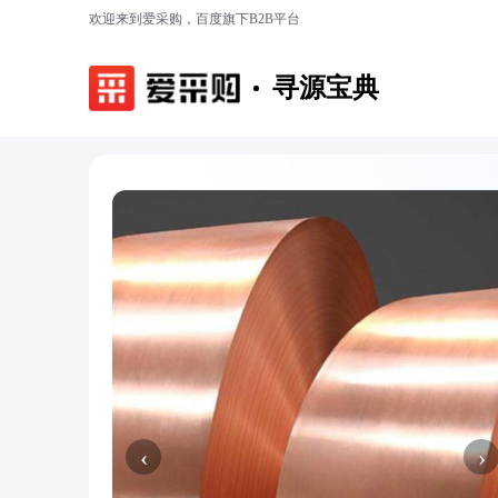
欢迎来到爱采购，百度旗下B2B平台
寻源宝典
‹
›