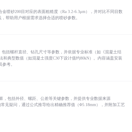
砂200目对应的表面粗糙度（Ra 3.2-6.3μm），并对比不同目数
业实践，帮助用户根据需求选择合适的喷砂参数。
力，包括螺杆直径、钻孔尺寸等参数，并依据专业标准（如《混凝土结
方法和典型数值（如混凝土强度C30下设计值约80kN）。内容涵盖安装
员参考。
底孔计算，包括外径、螺距、公差等关键参数，并提供专业数据来源
孔尺寸的常见疑问，通过公式推导给出精确推荐值（Φ5.18mm），并附加工艺