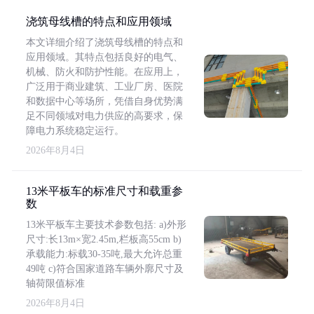
浇筑母线槽的特点和应用领域
本文详细介绍了浇筑母线槽的特点和
应用领域。其特点包括良好的电气、
机械、防火和防护性能。在应用上，
广泛用于商业建筑、工业厂房、医院
和数据中心等场所，凭借自身优势满
足不同领域对电力供应的高要求，保
障电力系统稳定运行。
2026年8月4日
13米平板车的标准尺寸和载重参
数
13米平板车主要技术参数包括: a)外形
尺寸:长13m×宽2.45m,栏板高55cm b)
承载能力:标载30-35吨,最大允许总重
49吨 c)符合国家道路车辆外廓尺寸及
轴荷限值标准
2026年8月4日