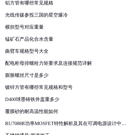
铝方管有哪些常见规格
光线传媒参投三国的星空爆冷
横担型号对应重量
锰矿石产品化合水含量
曲臂车规格型号大全
配电柜母排螺栓力矩要求及连接规范详解
膨胀螺丝尺寸是多少
镀锌方管有哪些常见规格和型号
D400球墨铸铁井盖重多少
覆膜砂的耐高温性能如何
RU7088R功率MOSFET特性解析及其在可调电源设计中的
实践