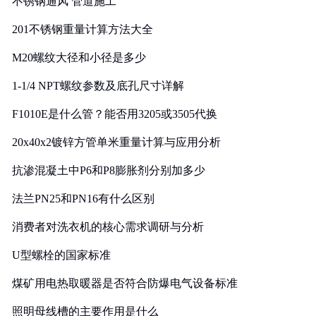
不锈钢通风 管道施工
201不锈钢重量计算方法大全
M20螺纹大径和小径是多少
1-1/4 NPT螺纹参数及底孔尺寸详解
F1010E是什么管？能否用3205或3505代换
20x40x2镀锌方管单米重量计算与应用分析
抗渗混凝土中P6和P8膨胀剂分别加多少
法兰PN25和PN16有什么区别
消费者对洗衣机的核心需求调研与分析
U型螺栓的国家标准
煤矿用电热取暖器是否符合防爆电气设备标准
照明母线槽的主要作用是什么