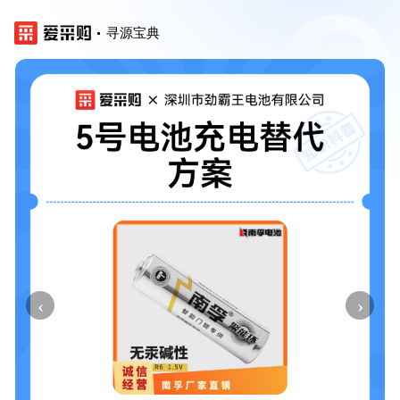
寻源宝典
‹
›