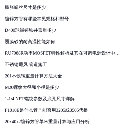
膨胀螺丝尺寸是多少
镀锌方管有哪些常见规格和型号
D400球墨铸铁井盖重多少
覆膜砂的耐高温性能如何
RU7088R功率MOSFET特性解析及其在可调电源设计中的
实践
不锈钢通风 管道施工
201不锈钢重量计算方法大全
M20螺纹大径和小径是多少
1-1/4 NPT螺纹参数及底孔尺寸详解
F1010E是什么管？能否用3205或3505代换
20x40x2镀锌方管单米重量计算与应用分析