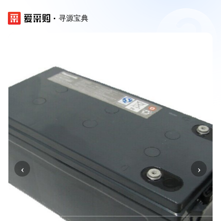
寻源宝典
‹
›