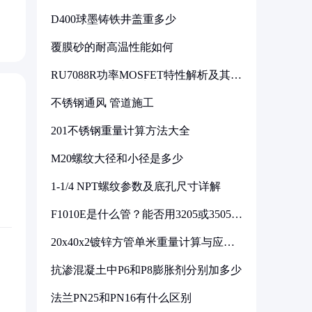
D400球墨铸铁井盖重多少
覆膜砂的耐高温性能如何
RU7088R功率MOSFET特性解析及其在
可调电源设计中的实践
不锈钢通风 管道施工
201不锈钢重量计算方法大全
M20螺纹大径和小径是多少
1-1/4 NPT螺纹参数及底孔尺寸详解
F1010E是什么管？能否用3205或3505代
换
20x40x2镀锌方管单米重量计算与应用
分析
抗渗混凝土中P6和P8膨胀剂分别加多少
法兰PN25和PN16有什么区别