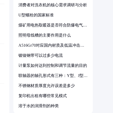
消费者对洗衣机的核心需求调研与分析
U型螺栓的国家标准
煤矿用电热取暖器是否符合防爆电气设
备标准
照明母线槽的主要作用是什么
A516Gr70对应国内材质及低温冲击要
求解析
镀镍钢带可以过多少电流
计量泵如何达到控制和调节流量的目的
联轴器的轴孔形式有三种：Y型、J型、
Z型
不锈钢材质厚度允许误差是多少
复印机出租有哪些常见模式
溶于水的润滑剂的种类