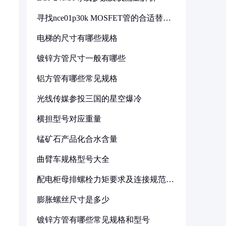
寻找nce01p30k MOSFET管的合适替代
型号
电梯的尺寸有哪些规格
镀锌方管尺寸一般有哪些
铝方管有哪些常见规格
光线传媒参投三国的星空爆冷
横担型号对应重量
锰矿石产品化合水含量
曲臂车规格型号大全
配电柜母排螺栓力矩要求及连接规范详
解
膨胀螺丝尺寸是多少
镀锌方管有哪些常见规格和型号