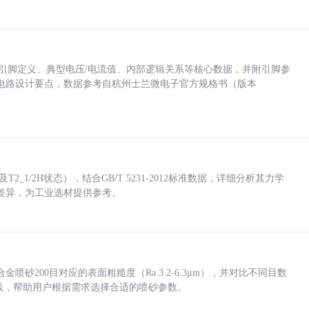
括各引脚定义、典型电压/电流值、内部逻辑关系等核心数据，并附引脚参
电路设计要点，数据参考自杭州士兰微电子官方规格书（版本
_1/2H状态），结合GB/T 5231-2012标准数据，详细分析其力学
差异，为工业选材提供参考。
砂200目对应的表面粗糙度（Ra 3.2-6.3μm），并对比不同目数
业实践，帮助用户根据需求选择合适的喷砂参数。