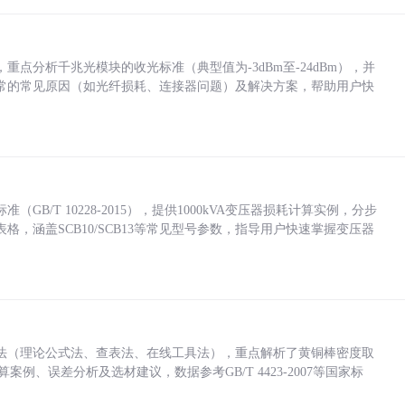
点分析千兆光模块的收光标准（典型值为-3dBm至-24dBm），并
常的常见原因（如光纤损耗、连接器问题）及解决方案，帮助用户快
/T 10228-2015），提供1000kVA变压器损耗计算实例，分步
，涵盖SCB10/SCB13等常见型号参数，指导用户快速掌握变压器
法（理论公式法、查表法、在线工具法），重点解析了黄铜棒密度取
计算案例、误差分析及选材建议，数据参考GB/T 4423-2007等国家标