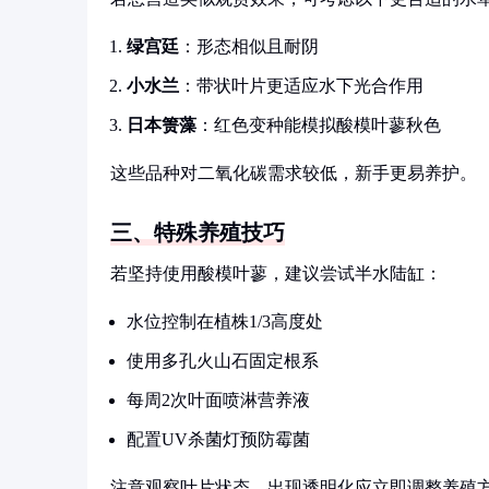
绿宫廷
：形态相似且耐阴
小水兰
：带状叶片更适应水下光合作用
日本箦藻
：红色变种能模拟酸模叶蓼秋色
这些品种对二氧化碳需求较低，新手更易养护。
三、特殊养殖技巧
若坚持使用酸模叶蓼，建议尝试半水陆缸：
水位控制在植株1/3高度处
使用多孔火山石固定根系
每周2次叶面喷淋营养液
配置UV杀菌灯预防霉菌
注意观察叶片状态，出现透明化应立即调整养殖