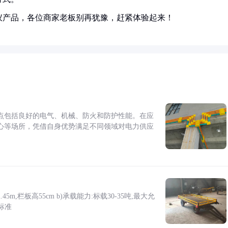
仪产品，各位商家老板别再犹豫，赶紧体验起来！
点包括良好的电气、机械、防火和防护性能。在应
心等场所，凭借自身优势满足不同领域对电力供应
5m,栏板高55cm b)承载能力:标载30-35吨,最大允
标准