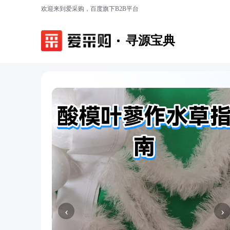
欢迎来到爱采购，百度旗下B2B平台
寻源宝典
‹
›