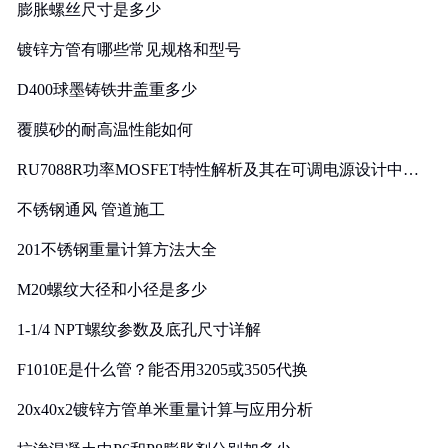
膨胀螺丝尺寸是多少
镀锌方管有哪些常见规格和型号
D400球墨铸铁井盖重多少
覆膜砂的耐高温性能如何
RU7088R功率MOSFET特性解析及其在可调电源设计中的
实践
不锈钢通风 管道施工
201不锈钢重量计算方法大全
M20螺纹大径和小径是多少
1-1/4 NPT螺纹参数及底孔尺寸详解
F1010E是什么管？能否用3205或3505代换
20x40x2镀锌方管单米重量计算与应用分析