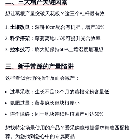
二、三大增产关键因素
想让葛根产量突破天花板？这三个杠杆最有效：
土壤改良
：深耕40cm配合有机肥，增产30%
科学搭架
：藤蔓离地1.5米可提升光合效率
控水技巧
：膨大期保持60%土壤湿度最理想
三、新手常踩的产量陷阱
这些看似合理的操作反而会减产：
过早采收：生长不足18个月的葛根淀粉含量低
氮肥过量：藤蔓疯长但块根瘦小
连作障碍：同一地块连续种植减产可达50%
想找特定场景使用的产品？爱采购能根据需求精准匹配推
荐。为您找到您心中的专属商品