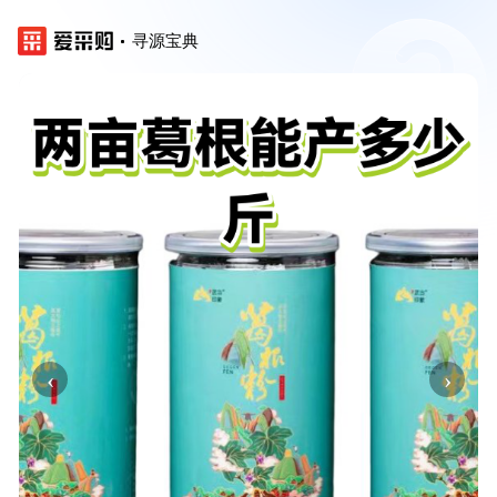
寻源宝典
‹
›