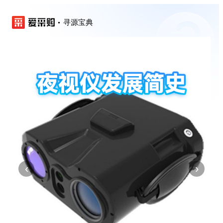
寻源宝典
‹
›