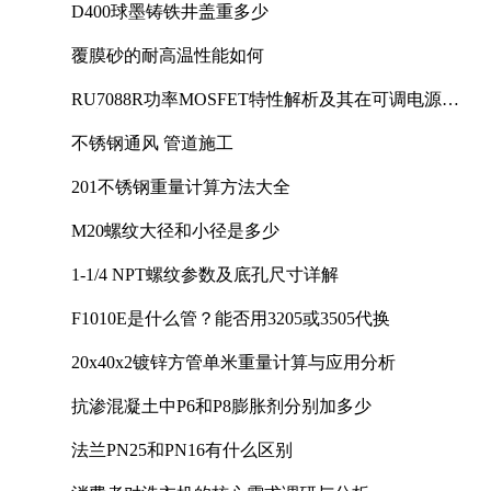
D400球墨铸铁井盖重多少
覆膜砂的耐高温性能如何
RU7088R功率MOSFET特性解析及其在可调电源设
计中的实践
不锈钢通风 管道施工
201不锈钢重量计算方法大全
M20螺纹大径和小径是多少
1-1/4 NPT螺纹参数及底孔尺寸详解
F1010E是什么管？能否用3205或3505代换
20x40x2镀锌方管单米重量计算与应用分析
抗渗混凝土中P6和P8膨胀剂分别加多少
法兰PN25和PN16有什么区别